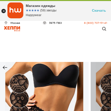
Магазин одежды
Скачать
☆☆☆☆☆
★★★★★
(59) звезды
Happywear
Москва
3975 ПВЗ
8 (800) 707-51-41
ДЕО