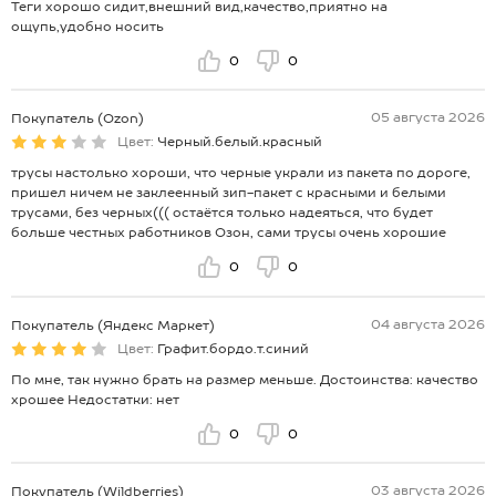
Теги хорошо сидит,внешний вид,качество,приятно на
ощупь,удобно носить
0
0
05 августа 2026
Покупатель (Ozon)
Цвет:
Черный.белый.красный
трусы настолько хороши, что черные украли из пакета по дороге,
пришел ничем не заклеенный зип-пакет с красными и белыми
трусами, без черных((( остаётся только надеяться, что будет
больше честных работников Озон, сами трусы очень хорошие
0
0
04 августа 2026
Покупатель (Яндекс Маркет)
Цвет:
Графит.бордо.т.синий
По мне, так нужно брать на размер меньше. Достоинства: качество
хрошее Недостатки: нет
0
0
03 августа 2026
Покупатель (Wildberries)