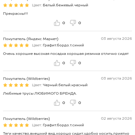
Цвет:
Белый.бежевый.черный
Прекрасны!!!
0
0
03 августа 2026
Покупатель (Яндекс Маркет)
Цвет:
Графит.бордо.т.синий
Очень хорошие высокая посадка хорошая резинка отлично сидят
0
0
03 августа 2026
Покупатель (Wildberries)
Цвет:
Черный.белый.красный
Любимые трусы ЛЮБИМОГО БРЕНДА.
0
0
02 августа 2026
Покупатель (Wildberries)
Цвет:
Графит.бордо.т.синий
Теги качество,внешний вид,хорошо сидит,удобно носить,приятно