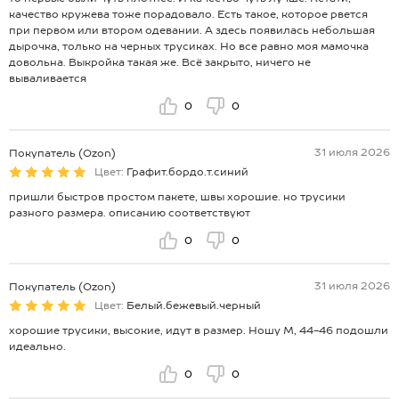
качество кружева тоже порадовало. Есть такое, которое рвется
при первом или втором одевании. А здесь появилась небольшая
дырочка, только на черных трусиках. Но все равно моя мамочка
довольна. Выкройка такая же. Всё закрыто, ничего не
вываливается
0
0
31 июля 2026
Покупатель (Ozon)
Цвет:
Графит.бордо.т.синий
пришли быстров простом пакете, швы хорошие. но трусики
разного размера. описанию соответствуют
0
0
31 июля 2026
Покупатель (Ozon)
Цвет:
Белый.бежевый.черный
хорошие трусики, высокие, идут в размер. Ношу М, 44-46 подошли
идеально.
0
0