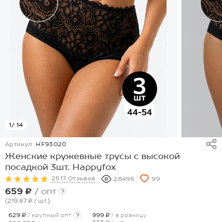
1
/ 14
Артикул:
HF93020
Женские кружевные трусы с высокой
посадкой 3шт. Happyfox
2517 Отзывов
28496
99
659 ₽
/ опт
?
(219.67 ₽
/ шт.
)
629 ₽
/ крупный опт
?
999 ₽
/ в розницу