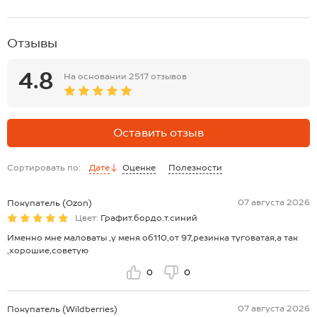
Отзывы
4.8
На основании
2517 отзывов
Оставить отзыв
Сортировать по:
Дате
Оценке
Полезности
07 августа 2026
Покупатель (Ozon)
Цвет:
Графит.бордо.т.синий
Именно мне маловаты ,у меня об110,от 97,резинка туговатая,а так
,хорошие,советую
0
0
07 августа 2026
Покупатель (Wildberries)