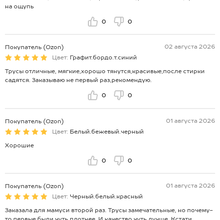
на ощупь
0
0
02 августа 2026
Покупатель (Ozon)
Цвет:
Графит.бордо.т.синий
Трусы отличные, мягкие,хорошо тянутся,красивые,после стирки
садятся. Заказываю не первый раз,рекомендую.
0
0
01 августа 2026
Покупатель (Ozon)
Цвет:
Белый.бежевый.черный
Хорошие
0
0
01 августа 2026
Покупатель (Ozon)
Цвет:
Черный.белый.красный
Заказала для мамуси второй раз. Трусы замечательные, но почему-
то первые были чуть плотнее. И качество чуть лучше. Кстати,