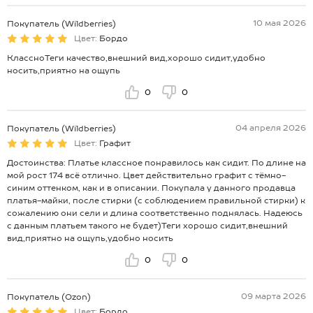
10 мая 2026
Покупатель (Wildberries)
Цвет:
Бордо
КлассноТеги качество,внешний вид,хорошо сидит,удобно
носить,приятно на ощупь
0
0
04 апреля 2026
Покупатель (Wildberries)
Цвет:
Графит
Достоинства: Платье классное понравилось как сидит. По длине на
мой рост 174 всё отлично. Цвет действительно графит с тёмно-
синим оттенком, как и в описании. Покупала у данного продавца
платья-майки, после стирки (с соблюдением правильной стирки) к
сожалению они сели и длина соответственно поднялась. Надеюсь
с данным платьем такого не будет)Теги хорошо сидит,внешний
вид,приятно на ощупь,удобно носить
0
0
09 марта 2026
Покупатель (Ozon)
Цвет:
Бордо