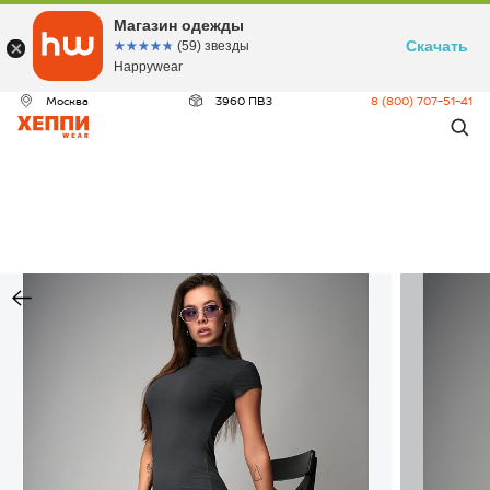
Магазин одежды
Скачать
☆☆☆☆☆
★★★★★
(59) звезды
Happywear
Москва
3960 ПВЗ
8 (800) 707-51-41
ДЕО