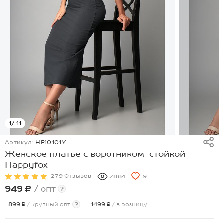
1
/ 11
Артикул:
HF10101Y
Женское платье с воротником-стойкой
Happyfox
279 Отзывов
2884
9
949 ₽
/ опт
?
899 ₽
/ крупный опт
?
1499 ₽
/ в розницу