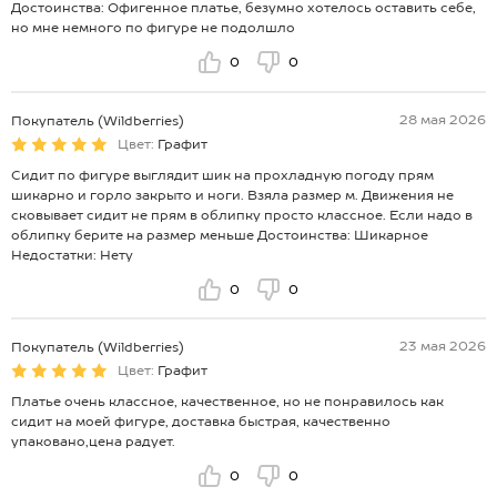
Достоинства: Офигенное платье, безумно хотелось оставить себе,
но мне немного по фигуре не подолшло
0
0
28 мая 2026
Покупатель (Wildberries)
Цвет:
Графит
Сидит по фигуре выглядит шик на прохладную погоду прям
шикарно и горло закрыто и ноги. Взяла размер м. Движения не
сковывает сидит не прям в облипку просто классное. Если надо в
облипку берите на размер меньше Достоинства: Шикарное
Недостатки: Нету
0
0
23 мая 2026
Покупатель (Wildberries)
Цвет:
Графит
Платье очень классное, качественное, но не понравилось как
сидит на моей фигуре, доставка быстрая, качественно
упаковано,цена радует.
0
0