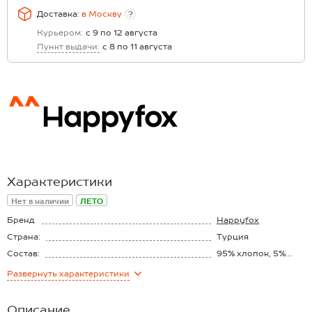
Доставка:
в
Москву
?
Курьером:
с 9 по 12 августа
Пункт выдачи:
с 8 по 11 августа
Характеристики
Нет в наличии
ЛЕТО
Бренд
Happyfox
Страна:
Турция
Состав:
95% хлопок, 5%
эластан
Материал:
Кулирная гладь
Развернуть
характеристики
Плотность ткани:
150 г/м2
Описание