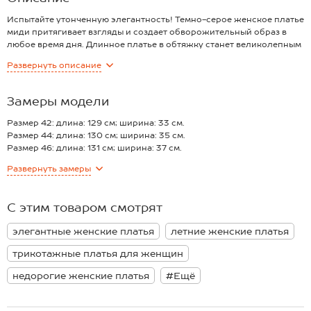
Испытайте утонченную элегантность! Темно-серое женское платье
миди притягивает взгляды и создает обворожительный образ в
любое время дня. Длинное платье в обтяжку станет великолепным
дополнением к гардеробу, придавая уверенности и грации
Развернуть
описание
каждому шагу.
Платье выполнено из ткани кулирная гладь, в состав которой
входит высокое содержание хлопка с добавлением эластана.
Замеры модели
Дышащее хлопковое полотно дарит мягкость и комфорт. Эластан
добавляет модели эластичность, поддерживая идеальную посадку
Размер 42: длина: 129 см; ширина: 33 см.
по фигуре и лёгкость движений.
Размер 44: длина: 130 см; ширина: 35 см.
Облегающее платье с воротником стойкой и короткими рукавами
Размер 46: длина: 131 см; ширина: 37 см.
подчеркивает изящество и простоту дизайна. Длина миди
Размер 48: длина: 132 см; ширина: 41 см.
Развернуть
замеры
добавляет визуальной динамики и женственности, делая данный
*замеры выборочные, могут незначительно отличаться.
фасон подходящим для различных случаев — от офиса до
вечеринок.
С этим товаром смотрят
Трикотажное платье цвета графит идеально подходит для
женщин, которые стремятся к сочетанию комфорта и стиля. Оно
элегантные женские платья
летние женские платья
станет отличным выбором для встреч с друзьями или
романтических свиданий. Универсальность модели позволяет
трикотажные платья для женщин
носить его каждый день, подчеркивая вашу элегантность и
индивидуальность.
недорогие женские платья
#Ещё
Рост модели 170 см, параметры 88-67-97 см. На ней размер 44.