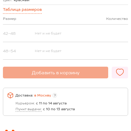
Цвет:
красный
Таблица размеров
Размер
Количество
42-48
Нет и не будет
48-54
Нет и не будет
Добавить в корзину
Доставка:
в
Москву
?
Курьером:
с 11 по 14 августа
Пункт выдачи:
с 10 по 13 августа