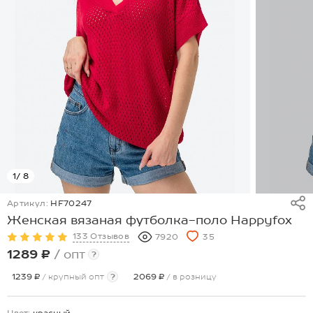
1
/ 8
Артикул:
HF70247
Женская вязаная футболка-поло Happyfox
133 Отзывов
7920
35
1289 ₽
/ опт
?
1239 ₽
/ крупный опт
?
2069 ₽
/ в розницу