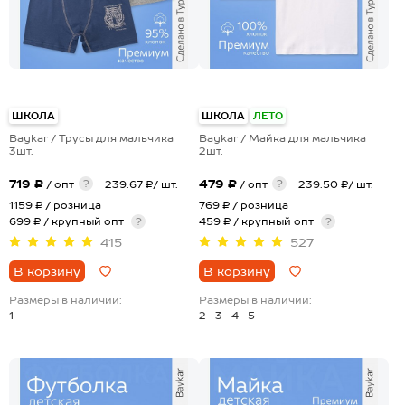
ШКОЛА
ШКОЛА
ЛЕТО
Baykar / Трусы для мальчика
Baykar / Майка для мальчика
3шт.
2шт.
719 ₽
479 ₽
?
?
/ опт
239.67 ₽/ шт.
/ опт
239.50 ₽/ шт.
1159 ₽
/ розница
769 ₽
/ розница
699 ₽ / крупный опт
?
459 ₽ / крупный опт
?
415
527
В корзину
В корзину
Размеры в наличии:
Размеры в наличии:
1
2
3
4
5