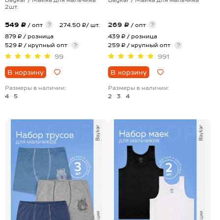
2шт.
549 ₽
269 ₽
?
?
/ опт
274.50 ₽/ шт.
/ опт
879 ₽
/ розница
439 ₽
/ розница
529 ₽ / крупный опт
?
259 ₽ / крупный опт
?
99
991
В корзину
В корзину
Размеры в наличии:
Размеры в наличии:
4
5
2
3
4