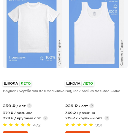
ШКОЛА
ЛЕТО
ШКОЛА
ЛЕТО
Baykar / Футболка для мальчика
Baykar / Майка для мальчика
239 ₽
229 ₽
?
?
/ опт
/ опт
379 ₽
/ розница
369 ₽
/ розница
229 ₽ / крупный опт
?
219 ₽ / крупный опт
?
472
991