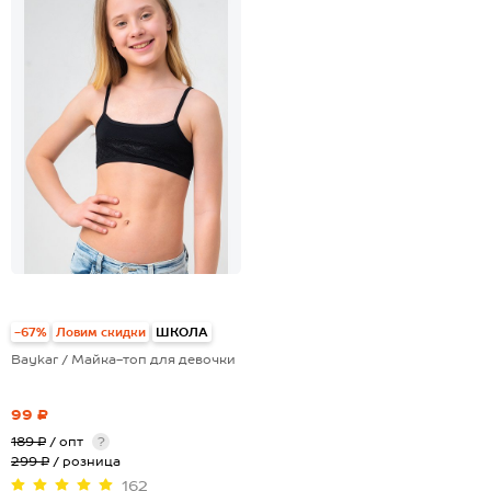
-67%
Ловим скидки
ШКОЛА
Baykar / Майка-топ для девочки
99 ₽
189 ₽
/ опт
?
299 ₽
/ розница
162