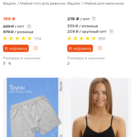
Baykar / Майка-топ для девочки
Baykar / Майка для мальчика
199 ₽
219 ₽
?
/ опт
339 ₽
/ розница
229 ₽
/ опт
?
209 ₽ / крупный опт
?
379 ₽
/ розница
174
991
В корзину
В корзину
Размеры в наличии:
Размеры в наличии:
3
6
2