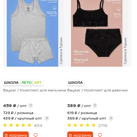
ШКОЛА
ЛЕТО
ХИТ
ШКОЛА
Baykar / Комплект для мальчика
Baykar / Комплект для девочки
459 ₽
389 ₽
?
?
/ опт
/ опт
729 ₽
/ розница
619 ₽
/ розница
439 ₽ / крупный опт
?
369 ₽ / крупный опт
?
434
2116
В корзину
В корзину