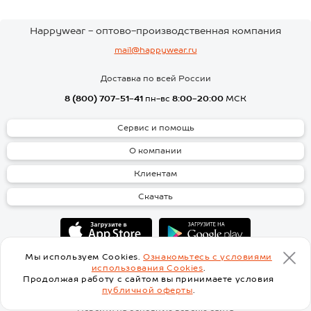
Каталог Baykar детское и
взрослое
Happywear - оптово-производственная компания
У компании представлен
mail@happywear.ru
широкий ассортимент белья:
Доставка по всей России
Для девочек: бюстики, топы,
сорочки, трусы, носки, пижамы.
8 (800) 707-51-41
пн-вс
8:00-20:00
МСК
Для мальчиков: трусы
боксеры, плавки, носки,
кальсоны, пижамы, футболки,
Сервис и помощь
майки.
Для женщин: майки, трусы,
О компании
носки.
Для мужчин: майки, футболки,
Клиентам
боксеры, кальсоны, носки.
Вся продукция изготовлена из
Скачать
экологически чистого хлопка.
Товары проходят обязательную
сертификацию.
Вас приятно удивят
разнообразие цветов, фасонов и
Мы используем Cookies.
Ознакомьтесь с условиями
удобная посадка белья!
использования Cookies
.
Продолжая работу с сайтом вы принимаете условия
публичной оферты
.
Перейти на основную версию сайта