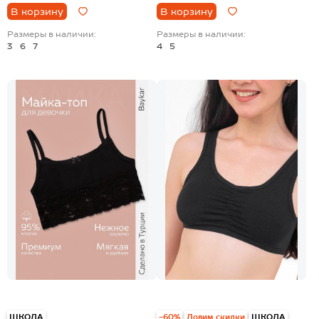
В корзину
В корзину
Размеры в наличии:
Размеры в наличии:
3
6
7
4
5
ШКОЛА
-60%
Ловим скидки
ШКОЛА