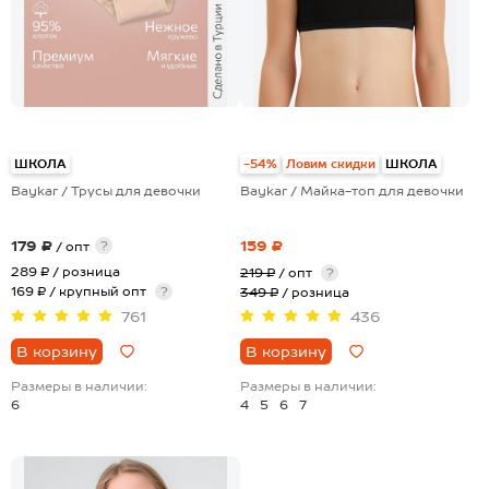
ШКОЛА
-54%
Ловим скидки
ШКОЛА
Baykar / Трусы для девочки
Baykar / Майка-топ для девочки
179 ₽
159 ₽
?
/ опт
289 ₽
/ розница
219 ₽
/ опт
?
169 ₽ / крупный опт
?
349 ₽
/ розница
761
436
В корзину
В корзину
Размеры в наличии:
Размеры в наличии:
6
4
5
6
7