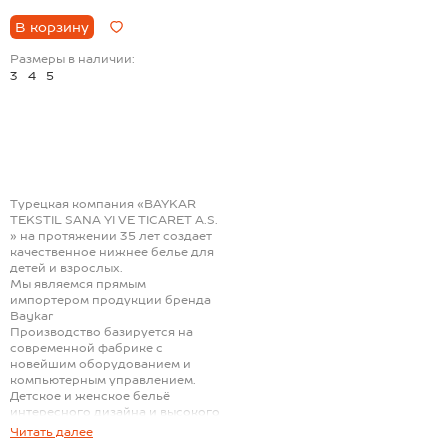
В корзину
Размеры в наличии:
3
4
5
Турецкая компания «BAYKAR
TEKSTIL SANA YI VE TICARET A.S.
» на протяжении 35 лет создает
качественное нижнее белье для
детей и взрослых.
Мы являемся прямым
импортером продукции бренда
Baykar
Производство базируется на
современной фабрике с
новейшим оборудованием и
компьютерным управлением.
Детское и женское бельё
интересного дизайна и высокого
качества пользуются большим
Читать далее
спросом в России.