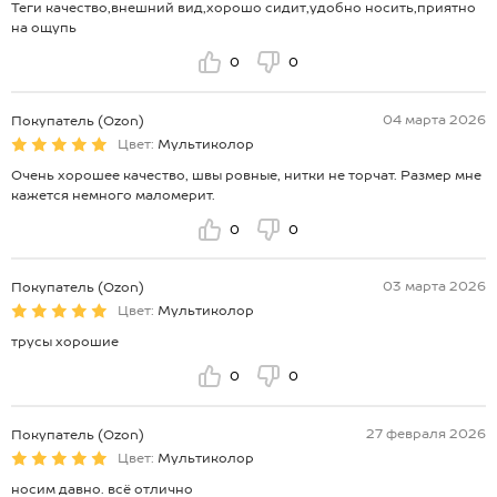
Теги качество,внешний вид,хорошо сидит,удобно носить,приятно
на ощупь
0
0
04 марта 2026
Покупатель (Ozon)
Цвет:
Мультиколор
Очень хорошее качество, швы ровные, нитки не торчат. Размер мне
кажется немного маломерит.
0
0
03 марта 2026
Покупатель (Ozon)
Цвет:
Мультиколор
трусы хорошие
0
0
27 февраля 2026
Покупатель (Ozon)
Цвет:
Мультиколор
носим давно. всё отлично