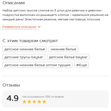
Описание
Набор детских трусов слипов из 3 штук для девочки и девочки-
подростка выполнен из дышащего хлопка – идеальное решение на
каждый день! Эластичная резинка, мягкая ластовица, плоские
анатомические швы – эти трусики для детей будут комфортны в
Развернуть
описание
любой ситуации! Слипы представлены в пастельных цветах и
украшены принтами бабочки и надписями.
Трусики выполнены из легкой трикотажной ткани, которая хорошо
С этим товаром смотрят
пропускает воздух. Благодаря добавлению эластана они прочные
и отлично тянутся. Хлопковые трусы с рисунком выдерживают
детское нижнее бельё
нижнее бельё
многочисленные стирки, сохраняя форму и цвет.
Комплект трусов из турецкого трикотажа 3 шт. отлично подходит
детские трусы baykar
детское бельё baykar
для сна, домашнего отдыха и активных школьных будней. Трусики
средней посадки идеальны для дома и в детский сад.
детское нижнее бельё оптом турция
#Ещё
Отзывы
4.9
На основании
156 отзывов