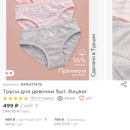
1
/ 4
Артикул:
BR5417479
Трусы для девочки 3шт. Baykar
156 Отзывов
59441
251
499 ₽
/ опт
?
(166.33 ₽
/ шт.
)
489 ₽
/ крупный опт
?
799 ₽
/ в розницу
266.33 ₽
/ шт.
163 ₽
/ шт.