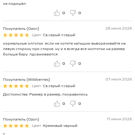
не подошёл
0
0
28 июля 2026
Покупатель (Ozon)
Цвет:
Св.серый.т.серый
нормальные олготки. если не хотите катышки выворачивайте на
левую сторону при стирке. ну и я всегда все колготки на размер
больше беру. пдсаживаются
0
0
07 июля 2026
Покупатель (Wildberries)
Цвет:
Св.серый.т.серый
Достоинства: Размер в размер, понравились
0
0
17 июня 2026
Покупатель (Ozon)
Цвет:
Кремовый.черный
т