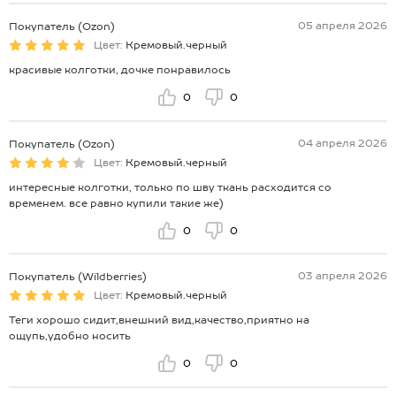
05 апреля 2026
Покупатель (Ozon)
Цвет:
Кремовый.черный
красивые колготки, дочке понравилось
0
0
04 апреля 2026
Покупатель (Ozon)
Цвет:
Кремовый.черный
интересные колготки, только по шву ткань расходится со
временем. все равно купили такие же)
0
0
03 апреля 2026
Покупатель (Wildberries)
Цвет:
Кремовый.черный
Теги хорошо сидит,внешний вид,качество,приятно на
ощупь,удобно носить
0
0