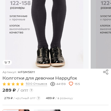
1
/ 7
Артикул:
HFGM5611
Колготки для девочки Happyfox
500 Отзывов
44139
155
289 ₽
/ опт
?
279 ₽
/ крупный опт
?
489 ₽
/ в розницу