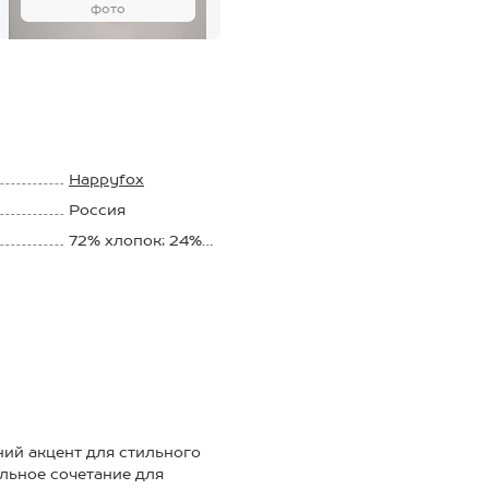
фото
Happyfox
Россия
72% хлопок; 24%
полиамид; 2%
полипропилен, 2%
эластан
ий акцент для стильного
альное сочетание для