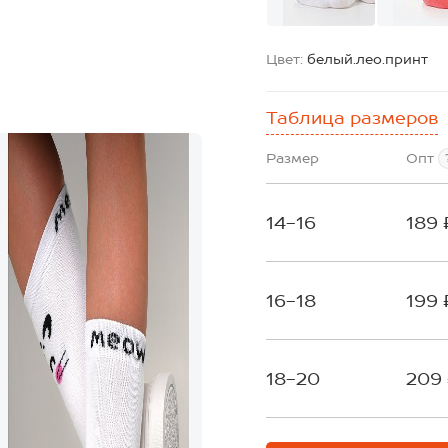
Цвет:
белый.лео.принт
Таблица размеров
Размер
Опт
14-16
189 
16-18
199 
18-20
209