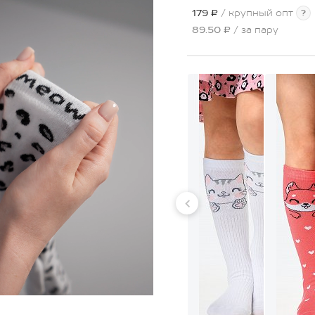
179 ₽
/ крупный опт
?
89.50 ₽
/ за пару