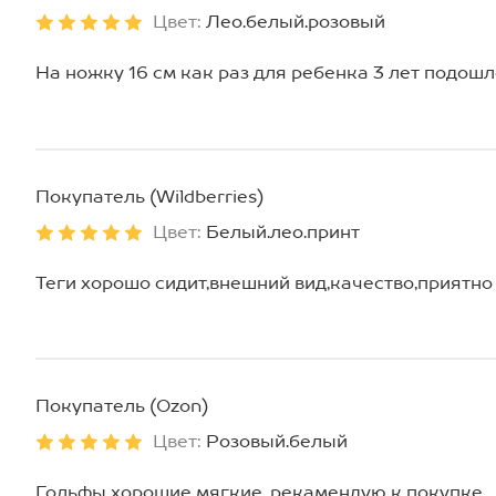
Цвет:
Лео.белый.розовый
На ножку 16 см как раз для ребенка 3 лет подошло
Покупатель (Wildberries)
Цвет:
Белый.лео.принт
Теги хорошо сидит,внешний вид,качество,приятно
Покупатель (Ozon)
Цвет:
Розовый.белый
Гольфы хорошие мягкие, рекамендую к покупке