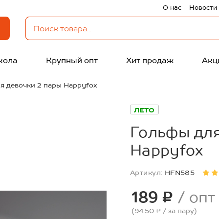
О нас
Новости
кола
Крупный опт
Хит продаж
Акц
я девочки 2 пары Happyfox
ЛЕТО
Гольфы для
Happyfox
Артикул:
HFN585
189 ₽
/ опт
(94.50 ₽
/ за пару
)