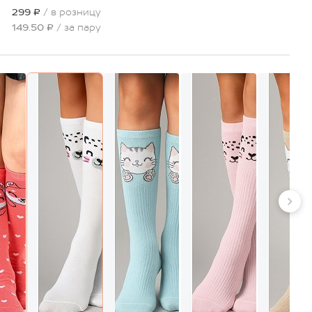
299 ₽
/ в розницу
149.50 ₽
/ за пару