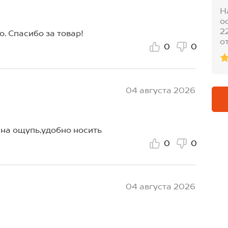
Н
о
2
. Спасибо за товар!
о
0
0
04 августа 2026
 на ощупь,удобно носить
0
0
04 августа 2026