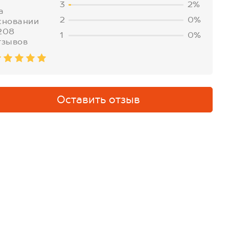
3
2%
а
2
0%
сновании
208
1
0%
тзывов
Оставить отзыв