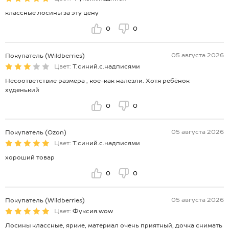
классные лосины за эту цену
0
0
05 августа 2026
Покупатель (Wildberries)
Цвет:
Т.синий.с.надписями
Несоответствие размера , кое-как налезли. Хотя ребёнок
худенький
0
0
05 августа 2026
Покупатель (Ozon)
Цвет:
Т.синий.с.надписями
хороший товар
0
0
05 августа 2026
Покупатель (Wildberries)
Цвет:
Фуксия.wow
Лосины классные, яркие, материал очень приятный, дочка снимать