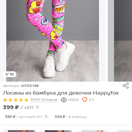
1
/ 10
Артикул:
HF00148
Лосины из бамбука для девочки Happyfox
5410 Отзывов
11535
27
399 ₽
/ опт
?
385 ₽
/ крупный опт
?
559 ₽
/ в розницу