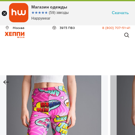
Магазин одежды
Скачать
☆☆☆☆☆
★★★★★
(59) звезды
Happywear
Москва
3973 ПВЗ
8 (800) 707-51-41
ДЕО