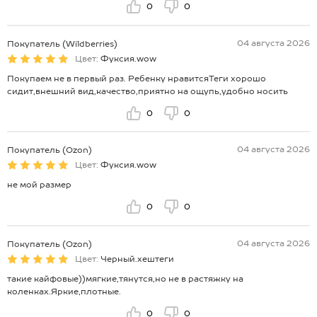
0
0
04 августа 2026
Покупатель (Wildberries)
Цвет:
Фуксия.wow
Покупаем не в первый раз. Ребенку нравитсяТеги хорошо
сидит,внешний вид,качество,приятно на ощупь,удобно носить
0
0
04 августа 2026
Покупатель (Ozon)
Цвет:
Фуксия.wow
не мой размер
0
0
04 августа 2026
Покупатель (Ozon)
Цвет:
Черный.хештеги
такие кайфовые))мягкие,тянутся,но не в растяжку на
коленках.Яркие,плотные.
0
0