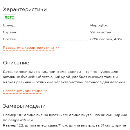
Характеристики
ЛЕТО
Бренд
Happyfox
Страна:
Узбекистан
Состав:
60% хлопок, 40%
полиэстер
Материал:
Бамбук
Развернуть
характеристики
Описание
Детские лосины с ярким принтом надписи — то, что нужно для
активных будней! Облегающий крой, удобная высокая талия и
мягкая резинка — отличные характеристики легинсов для девочки.
Модель выполнена из приятной к телу трикотажной ткани бамбук.
Развернуть
описание
Преимущества:
— нежный трикотаж из хлопка с добавлением полиэстера, мягкий
и комфортный для активных игр;
Замеры модели
— удобная посадка благодаря высокой талии и мягкой резинке;
— яркий цветной рисунок, который понравится ребенку;
Размер 116: длина внешн.шва:66 см; длина внутр.шва:48 см; ширина
— универсальные обтягивающие лосины не стесняют движений;
по бедрам:26 см.
Эластичные тайтсы для спорта и отдыха — в них удобно бегать,
Размер 122: длина внешн.шва:71 см; длина внутр.шва:51 см; ширина
прыгать и танцевать. Спортивные штаны станут любимыми для