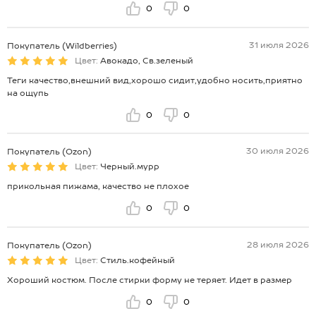
0
0
31 июля 2026
Покупатель (Wildberries)
Цвет:
Авокадо, Св.зеленый
Теги качество,внешний вид,хорошо сидит,удобно носить,приятно
на ощупь
0
0
30 июля 2026
Покупатель (Ozon)
Цвет:
Черный.мурр
прикольная пижама, качество не плохое
0
0
28 июля 2026
Покупатель (Ozon)
Цвет:
Стиль.кофейный
Хороший костюм. После стирки форму не теряет. Идет в размер
0
0