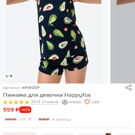
1
/ 8
Артикул:
HF410SP
Пижама для девочки Happyfox
2513 Отзывов
81586
289
559 ₽
-42%
599 ₽
/ опт
?
958 ₽
/ в розницу