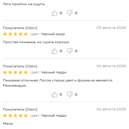
Теги приятно на ощупь
*замеры выборочные, могут незначительно отличаться.
0
0
03 августа 2026
Покупатель (Ozon)
Цвет:
Черный.мурр
Простая пижамка, но сшита хорошо
0
0
02 августа 2026
Покупатель (Ozon)
Цвет:
Черный.тедди
Пижамке отличная. После стирки цвет и форма не меняется.
Рекомендую.
0
0
02 августа 2026
Покупатель (Ozon)
Цвет:
Черный.тедди
Мала