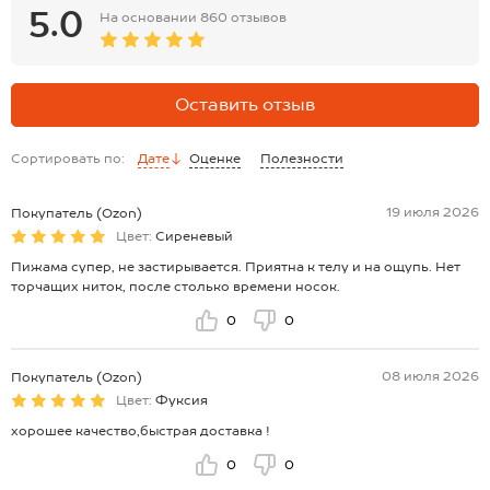
бедрам: 41 см.
5.0
На основании
860 отзывов
*замеры выборочные, могут незначительно отличаться.
Оставить отзыв
Сортировать по:
Дате
Оценке
Полезности
19 июля 2026
Покупатель (Ozon)
Цвет:
Сиреневый
Пижама супер, не застирывается. Приятна к телу и на ощупь. Нет
торчащих ниток, после столько времени носок.
0
0
08 июля 2026
Покупатель (Ozon)
Цвет:
Фуксия
хорошее качество,быстрая доставка !
0
0