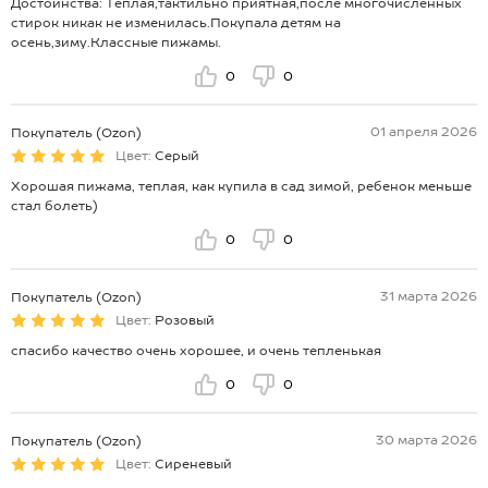
Достоинства: Тёплая,тактильно приятная,после многочисленных
стирок никак не изменилась.Покупала детям на
осень,зиму.Классные пижамы.
0
0
01 апреля 2026
Покупатель (Ozon)
Цвет:
Серый
Хорошая пижама, теплая, как купила в сад зимой, ребенок меньше
стал болеть)
0
0
31 марта 2026
Покупатель (Ozon)
Цвет:
Розовый
спасибо качество очень хорошее, и очень тепленькая
0
0
30 марта 2026
Покупатель (Ozon)
Цвет:
Сиреневый