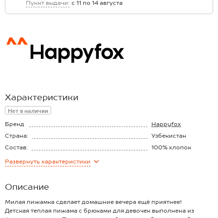
Пункт выдачи:
с 11 по 14 августа
Характеристики
Нет в наличии
Бренд
Happyfox
Страна:
Узбекистан
Состав:
100% хлопок
Материал:
Футер с начёсом
Развернуть
характеристики
Плотность ткани:
220 г/м2
Описание
Милая пижамка сделает домашние вечера ещё приятнее!
Детская теплая пижама с брюками для девочек выполнена из