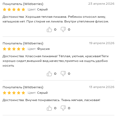
23 апреля 2026
Покупатель (Wildberries)
Цвет:
Серый
Достоинства: Хорошая теплая пижама. Ребенок относил зиму,
катышков нет. При стирке не линяла. Внутри утепление флисом.
0
0
19 апреля 2026
Покупатель (Wildberries)
Цвет:
Фуксия
Достоинства: Классная пижамка! Тёплая, уютная, красивая!Теги
хорошо сидит,внешний вид,качество,приятно на ощупь,удобно
носить
0
0
13 апреля 2026
Покупатель (Wildberries)
Цвет:
Серый
Достоинства: Внучке понравилась. Ткань мягкая, ласковая!
0
0