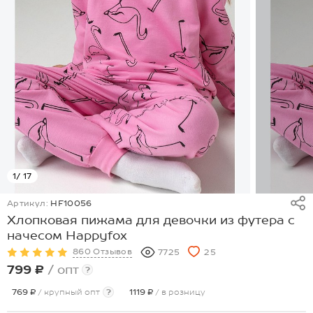
1
/ 17
Артикул:
HF10056
Хлопковая пижама для девочки из футера с
начесом Happyfox
860 Отзывов
7725
25
799 ₽
/ опт
?
769 ₽
/ крупный опт
?
1119 ₽
/ в розницу