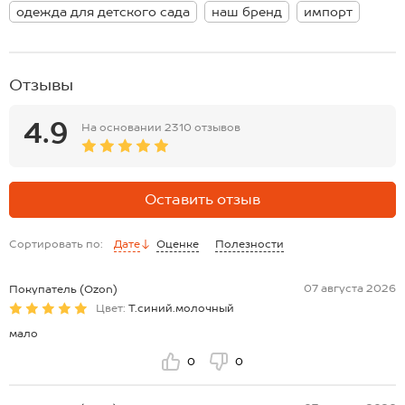
Размер 158: длина:65 см; ширина:53 см; длина рукава внешняя:67
одежда для детского сада
наш бренд
импорт
см; длина рукава внутренняя:45 см.
Размер 164: длина:67 см; ширина:55 см; длина рукава внешняя:69
см; длина рукава внутренняя:47 см.
*замеры выборочные, могут незначительно отличаться.
Отзывы
4.9
На основании
2310 отзывов
Оставить отзыв
Сортировать по:
Дате
Оценке
Полезности
07 августа 2026
Покупатель (Ozon)
Цвет:
Т.синий.молочный
мало
0
0