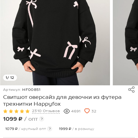
1
/ 12
Артикул:
HF00851
Свитшот оверсайз для девочки из футера
трехнитки Happyfox
2310 Отзывов
4691
32
1099 ₽
/ опт
?
1079 ₽
/ крупный опт
?
1999 ₽
/ в розницу