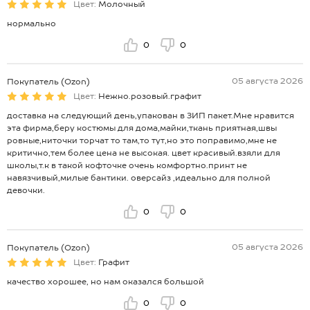
Цвет:
Молочный
нормально
0
0
05 августа 2026
Покупатель (Ozon)
Цвет:
Нежно.розовый.графит
доставка на следующий день,упакован в ЗИП пакет.Мне нравится
эта фирма,беру костюмы для дома,майки,ткань приятная,швы
ровные,ниточки торчат то там,то тут,но это поправимо,мне не
критично,тем более цена не высокая. цвет красивый.взяли для
школы,т.к в такой кофточке очень комфортно.принт не
навязчивый,милые бантики. оверсайз ,идеально для полной
девочки.
0
0
05 августа 2026
Покупатель (Ozon)
Цвет:
Графит
качество хорошее, но нам оказался большой
0
0