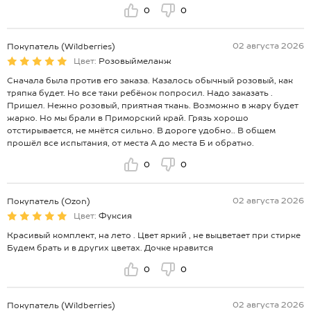
0
0
02 августа 2026
Покупатель (Wildberries)
Цвет:
Розовыймеланж
Сначала была против его заказа. Казалось обычный розовый, как
тряпка будет. Но все таки ребёнок попросил. Надо заказать .
Пришел. Нежно розовый, приятная ткань. Возможно в жару будет
жарко. Но мы брали в Приморский край. Грязь хорошо
отстирывается, не мнётся сильно. В дороге удобно.. В общем
прошёл все испытания, от места А до места Б и обратно.
0
0
02 августа 2026
Покупатель (Ozon)
Цвет:
Фуксия
Красивый комплект, на лето . Цвет яркий , не выцветает при стирке
Будем брать и в других цветах. Дочке нравится
0
0
02 августа 2026
Покупатель (Wildberries)