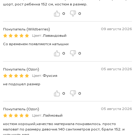
шорт, рост ребенка 152 см, костюм в размер.
0
0
09 августа 2026
Покупатель (Wildberries)
Цвет:
Лавандовый
Со временем появляются катышки
0
0
05 августа 2026
Покупатель (Ozon)
Цвет:
Фуксия
не подошел размер
0
0
05 августа 2026
Покупатель (Ozon)
Цвет:
Лаймовый
костюм хороший,качество материала понравилось. просто
маловат по размеру девочке.140 сантиметров рост, брали 152. и
чуть-чуть мал