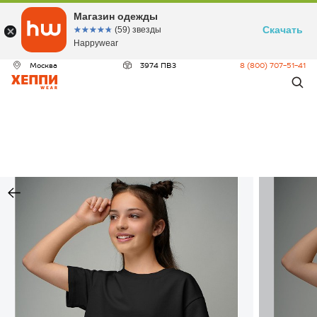
Магазин одежды
Скачать
☆☆☆☆☆
★★★★★
(59) звезды
Happywear
Москва
3974 ПВЗ
8 (800) 707-51-41
ДЕО