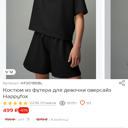
1
/ 12
Артикул:
HF2019DBL
Костюм из футера для девочки оверсайз
Happyfox
2296 Отзывов
16751
93
499 ₽
-61%
799 ₽
/ опт
?
1279 ₽
/ в розницу