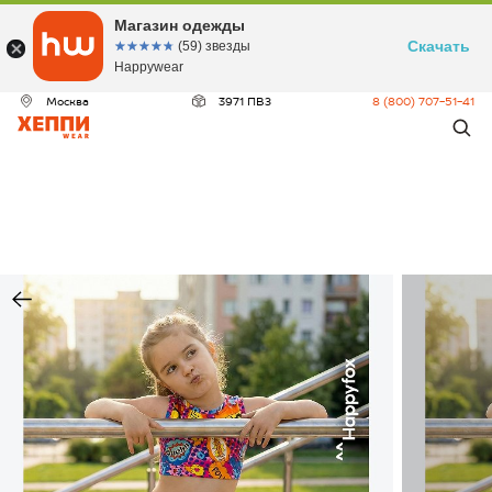
Магазин одежды
Скачать
☆☆☆☆☆
★★★★★
(59) звезды
Happywear
Москва
3971 ПВЗ
8 (800) 707-51-41
ДЕО