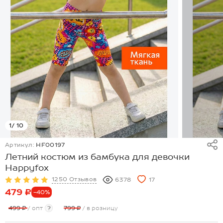
1
/ 10
Артикул:
HF00197
Летний костюм из бамбука для девочки
Happyfox
1250 Отзывов
6378
17
479 ₽
-40%
499 ₽
/ опт
?
799 ₽
/ в розницу