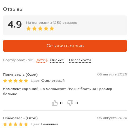
бедрам: 26 см.
Размер 122:
Отзывы
Топ: длина: 24 см; ширина: 29 см.
Бриджи: длина внеш. шва: 38 см; длина внут. шва: 21 см; ширина по
бедрам: 29 см.
4.9
На основании
1250 отзывов
*замеры выборочные, могут незначительно отличаться.
Оставить отзыв
Сортировать по:
Дате
Оценке
Полезности
05 августа 2026
Покупатель (Ozon)
Цвет:
Фиолетовый
Комплект хороший, но маломерят. Лучше брать на 1 размер
больше.
0
0
03 августа 2026
Покупатель (Ozon)
Цвет:
Бежевый