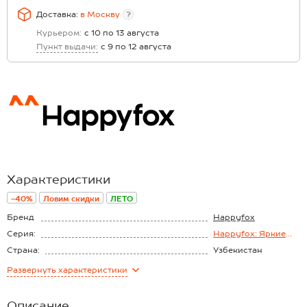
Доставка:
в
Москву
?
Курьером:
с 10 по 13 августа
Пункт выдачи:
с 9 по 12 августа
Характеристики
-40%
Ловим скидки
ЛЕТО
Бренд
Happyfox
Серия:
Happyfox: Яркие
краски лета
Страна:
Узбекистан
Состав:
60% хлопок, 40%
Развернуть
характеристики
полиэстер
Материал:
Бамбук
Описание