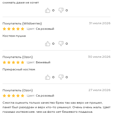
снимать даже не хочет
*замеры выборочные, могут незначительно отличаться.
0
0
31 июля 2026
Покупатель (Wildberries)
Цвет:
Св.розовый
Костюм пушка
0
0
30 июля 2026
Покупатель (Ozon)
Цвет:
Бежевый
Прекрасный костюм
0
0
27 июля 2026
Покупатель (Ozon)
Цвет:
Св.розовый
Смогла оценить только качество брюк так как верх не пришел,
пакет был разодран и верх кто-то умыкнул. Очень очень жаль. Цвет
гораздо интереснее, чем на фото нет бежевого поддона.