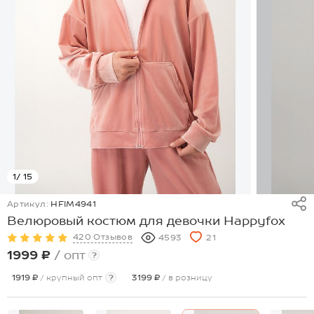
1
/ 15
Артикул:
HFIM4941
Велюровый костюм для девочки Happyfox
420 Отзывов
4593
21
1999 ₽
/ опт
?
1919 ₽
/ крупный опт
?
3199 ₽
/ в розницу