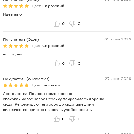
Цвет:
Св.розовый
Идеально
0
0
05 июля 2026
Покупатель (Ozon)
Цвет:
Св.розовый
не подошёл
0
0
27 июня 2026
Покупатель (Wildberries)
Цвет:
Бежевый
Достоинства: Пришол товар хорошо
упакован,новое,целое.Ребёнку понравилось.Хорошо
сидит.Рекомендую!Теги хорошо сидит,внешний
вид,качество,приятно на ощупь,удобно носить
0
0