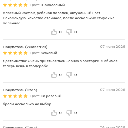
Цвет:
Шоколадный
Классный костюм, ребёнок доволен, актуальный цвет.
Рекомендую, качество отличное, после нескольких стирок не
поленяло
0
0
07 июля 2026
Покупатель (Wildberries)
Цвет:
Бежевый
Достоинства: Очень приятная ткань дочка в восторге. Любимая
теперь вещь в гардеробе
0
0
07 июля 2026
Покупатель (Ozon)
Цвет:
Св.розовый
брали несколько на выбор
0
0
06 июля 2026
Покупатель (Ozon)