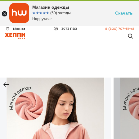
Магазин одежды
Скачать
☆☆☆☆☆
★★★★★
(59) звезды
Happywear
Москва
3973 ПВЗ
8 (800) 707-51-41
ДЕО