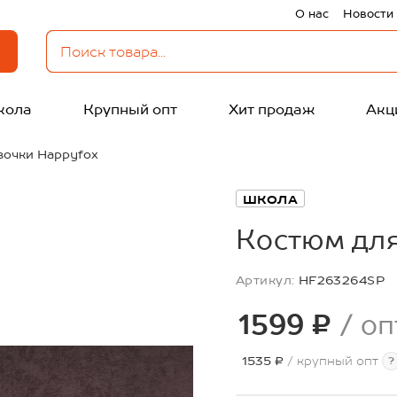
О нас
Новости
кола
Крупный опт
Хит продаж
Акц
вочки Happyfox
ШКОЛА
Костюм для
Артикул:
HF263264SP
1599 ₽
/ оп
1535 ₽
/ крупный опт
?