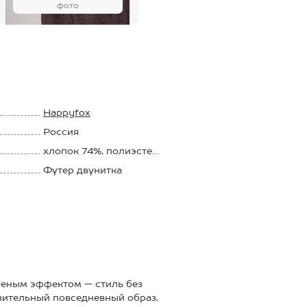
фото
Happyfox
Россия
хлопок 74%, полиэстер
21%, лайкра 5%
Футер двунитка
240 г/м2
реным эффектом — стиль без
зительный повседневный образ,