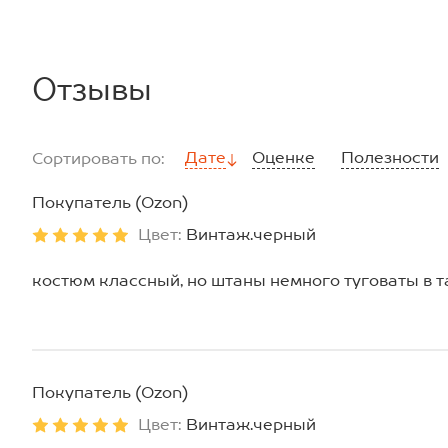
джемпер: длина:64 см; ширина:55 см; длина рукава внешн
брюки: длина внеш.шва:97 см; длина внутр.шва:72 см; ши
Размер 164:
джемпер: длина:67 см; ширина:56 см; длина рукава внешн
Отзывы
брюки: длина внеш.шва:101 см; длина внутр.шва:75 см; ш
*замеры выборочные, могут незначительно отличаться.
Дате
Оценке
Полезности
Сортировать по:
Покупатель (Ozon)
Цвет:
Винтаж.черный
костюм классный, но штаны немного туговаты в т
Покупатель (Ozon)
Цвет:
Винтаж.черный