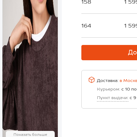
158
1 59
164
1 59
До
Доставка:
в
Моск
Курьером:
с 10 по
Пункт выдачи:
с 9
Показать больше