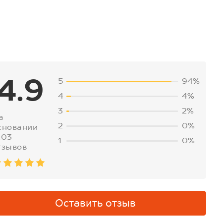
4.9
5
94%
4
4%
3
2%
а
2
0%
сновании
203
1
0%
тзывов
Оставить отзыв