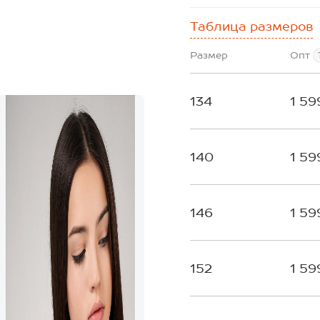
Таблица размеров
Размер
Опт
134
1 59
140
1 59
146
1 59
152
1 59