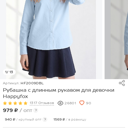
1
/ 13
Артикул:
HF2009DBL
Рубашка с длинным рукавом для девочки
Happyfox
1317 Отзывов
26801
90
979 ₽
/ опт
?
940 ₽
/ крупный опт
?
1569 ₽
/ в розницу