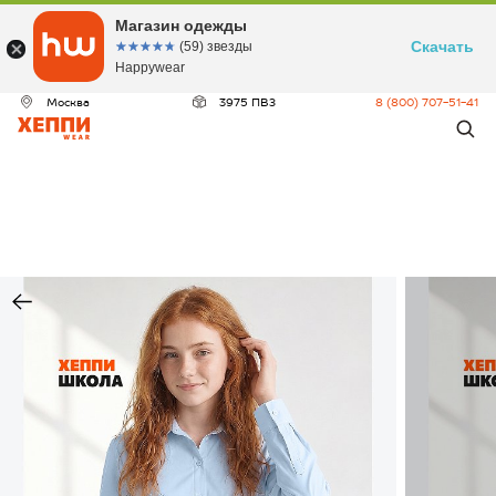
Магазин одежды
Скачать
☆☆☆☆☆
★★★★★
(59) звезды
Happywear
Москва
3975 ПВЗ
8 (800) 707-51-41
ДЕО