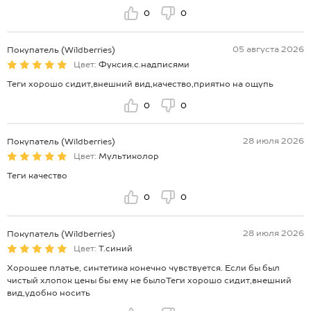
0
0
05 августа 2026
Покупатель (Wildberries)
Цвет:
Фуксия.с.надписями
Теги хорошо сидит,внешний вид,качество,приятно на ощупь
0
0
28 июля 2026
Покупатель (Wildberries)
Цвет:
Мультиколор
Теги качество
0
0
28 июля 2026
Покупатель (Wildberries)
Цвет:
Т.синий
Хорошее платье, синтетика конечно чувствуется. Если бы был
чистый хлопок цены бы ему не былоТеги хорошо сидит,внешний
вид,удобно носить