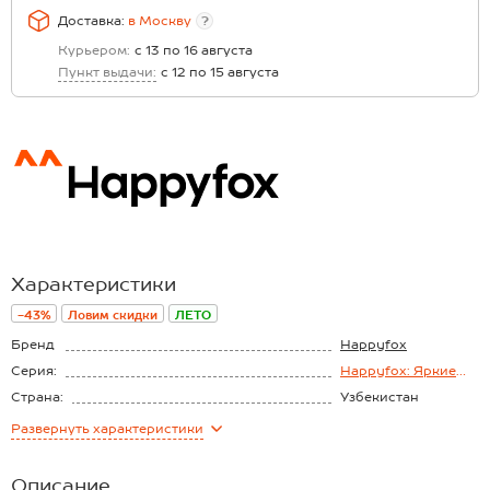
Доставка:
в
Москву
?
Курьером:
с 13 по 16 августа
Пункт выдачи:
с 12 по 15 августа
Характеристики
-43%
Ловим скидки
ЛЕТО
Бренд
Happyfox
Серия:
Happyfox: Яркие
краски лета
Страна:
Узбекистан
Состав:
60% хлопок, 40%
Развернуть
характеристики
полиэстер
Материал:
Бамбук
Описание