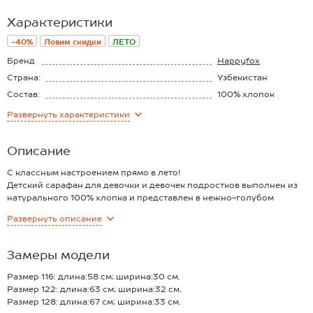
Характеристики
-40%
Ловим скидки
ЛЕТО
Бренд
Happyfox
Страна:
Узбекистан
Состав:
100% хлопок
Материал:
Кулирная гладь
Развернуть
характеристики
Плотность ткани:
145 г/м2
Описание
С классным настроением прямо в лето!
Детский сарафан для девочки и девочек подростков выполнен из
натурального 100% хлопка и представлен в нежно-голубом
оттенке. Свободный крой, вырез капелька на спинке, кокетливые
Развернуть
описание
завязки на плечах – каждая деталь создана для комфорта ребенка.
Благодаря воздушным сборкам летнее платьице для детей
поможет создать классный образ.
Замеры модели
Нарядное платье силуэта трапеция выполнено из легкой
трикотажной ткани кулирная гладь, которая отлично пропускает
Размер 116: длина:58 см; ширина:30 см.
воздух (плотность 145 г/м2).
Размер 122: длина:63 см; ширина:32 см.
Хлопковое платье обеспечивает свободу движений благодаря
Размер 128: длина:67 см; ширина:33 см.
завышенной талии и комфортной длине. Расклешенный силуэт