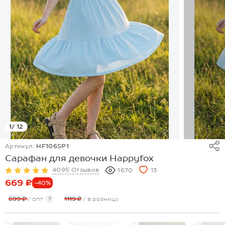
1
/ 12
Артикул:
HF106SP1
Сарафан для девочки Happyfox
4095 Отзывов
1670
13
669 ₽
-40%
699 ₽
/ опт
?
1119 ₽
/ в розницу