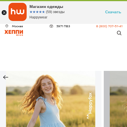
Магазин одежды
Скачать
☆☆☆☆☆
★★★★★
(59) звезды
Happywear
Москва
3971 ПВЗ
8 (800) 707-51-41
ДЕО