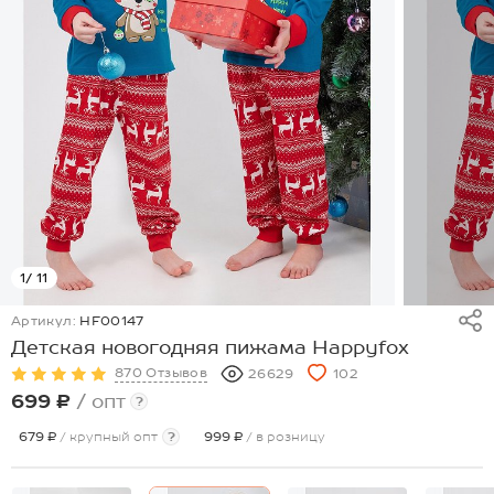
1
/ 11
Артикул:
HF00147
Детская новогодняя пижама Happyfox
870 Отзывов
26629
102
699 ₽
/ опт
?
679 ₽
/ крупный опт
?
999 ₽
/ в розницу