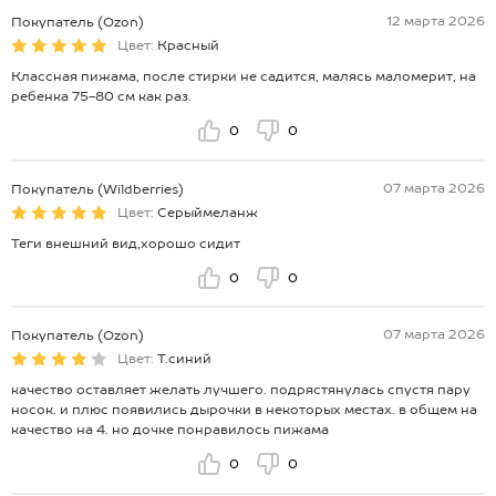
12 марта 2026
Покупатель (Ozon)
Цвет:
Красный
Классная пижама, после стирки не садится, малясь маломерит, на
ребенка 75-80 см как раз.
0
0
07 марта 2026
Покупатель (Wildberries)
Цвет:
Серыймеланж
Теги внешний вид,хорошо сидит
0
0
07 марта 2026
Покупатель (Ozon)
Цвет:
Т.синий
качество оставляет желать лучшего. подрястянулась спустя пару
носок. и плюс появились дырочки в некоторых местах. в общем на
качество на 4. но дочке понравилось пижама
0
0