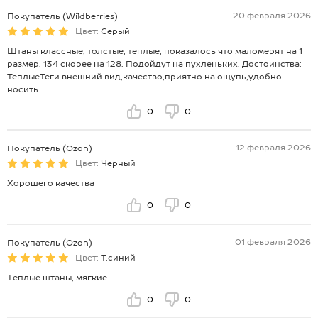
20 февраля 2026
Покупатель (Wildberries)
Цвет:
Серый
Штаны классные, толстые, теплые, показалось что маломерят на 1
размер. 134 скорее на 128. Подойдут на пухленьких. Достоинства:
ТеплыеТеги внешний вид,качество,приятно на ощупь,удобно
носить
0
0
12 февраля 2026
Покупатель (Ozon)
Цвет:
Черный
Хорошего качества
0
0
01 февраля 2026
Покупатель (Ozon)
Цвет:
Т.синий
Тёплые штаны, мягкие
0
0