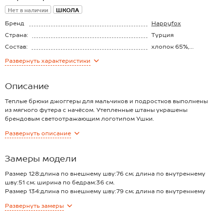
Нет в наличии
ШКОЛА
Бренд
Happyfox
Страна:
Турция
Состав:
хлопок 65%,
полиэстер 35%
Материал:
Футер с начёсом
Развернуть
характеристики
Плотность ткани:
310 г/м2
Начес:
Да
Описание
Теплые брюки джоггеры для мальчиков и подростков выполнены
из мягкого футера с начёсом. Утепленные штаны украшены
брендовым светоотражающим логотипом Ушки.
Преимущества:
Развернуть
описание
— спортивные брюки джоггеры из футера с начёсом дарят тепло и
комфорт в холодную погоду;
— детские трикотажные штаны свободного кроя не сковывают
Замеры модели
движений;
— спортивные штаны с высокой посадкой и поясом на резинке
Размер 128:длина по внешнему шву:76 см; длина по внутреннему
удобно сидят на фигуре;
шву:51 см; ширина по бедрам:36 см.
— талия регулируется шнурком, что делает брюки практичными и
Размер 134:длина по внешнему шву:79 см; длина по внутреннему
универсальными;
шву:54 см; ширина по бедрам:38 см.
Развернуть
замеры
— подростковые штаны с эластичными манжетами не пропускают
Размер 140:длина по внешнему шву:81 см; длина по внутреннему
холодный воздух;
шву:57 см; ширина по бедрам:40 см.