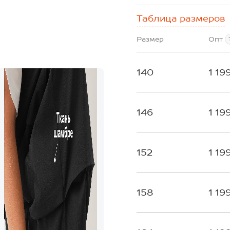
Таблица размеров
Размер
Опт
140
1 19
146
1 19
152
1 19
158
1 19