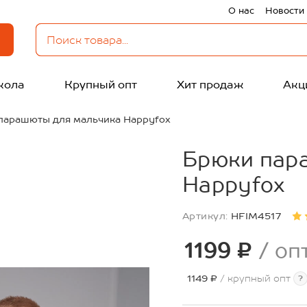
О нас
Новости
кола
Крупный опт
Хит продаж
Акц
парашюты для мальчика Happyfox
Брюки пар
Happyfox
Артикул:
HFIM4517
1199 ₽
/ оп
1149 ₽
/ крупный опт
?