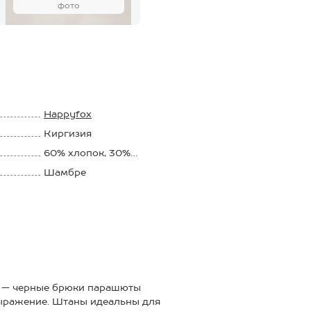
фото
Happyfox
Киргизия
60% хлопок, 30%
полиэстер, 10%
Шамбре
эластан
м — черные брюки парашюты
выражение. Штаны идеальны для