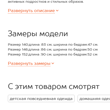
активных подростков и стильных образов.
Преимущества:
Развернуть
описание
– лёгкая хлопковая ткань шамбре дышит и дарит комфор
– эластичный пояс со шнурком удобно подстраивается 
– широкий крой и горизонтальная складка — эффектный
– карманы карго + боковые — удобно и практично;
– утяжки со стопперами на штанинах — можно регулиров
Замеры модели
– универсальный однотонный цвет легко комбинируется
Брюки черного цвета отлично подойдут для прогулок, та
Размер 140:длина :83 см; ширина по бедрам:47 см.
Комфортны в использовании и ярко выражают стиль по
Размер 146:длина :86 см; ширина по бедрам:50 см
Модель Иван, рост 155 см, параметры 72-68-81. На нем р
Размер 152:длина :90 см; ширина по бедрам:52 см
Размер 158:длина :94 см; ширина по бедрам:55 см.
Развернуть
замеры
Размер 164:длина :96 см; ширина по бедрам:57 см
*замеры выборочные, могут незначительно отличаться.
С этим товаром смотрят
детская повседневная одежда
домашняя оде