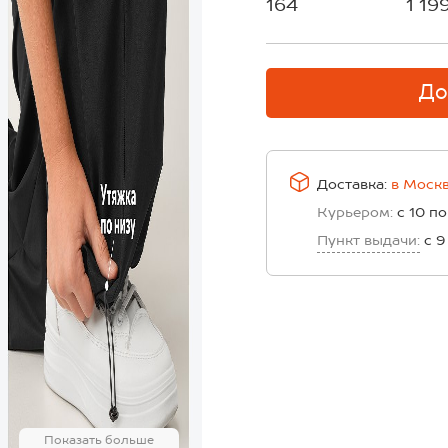
164
1 19
До
Доставка:
в
Моск
Курьером:
с 10 по
Пункт выдачи:
с 9
Показать больше