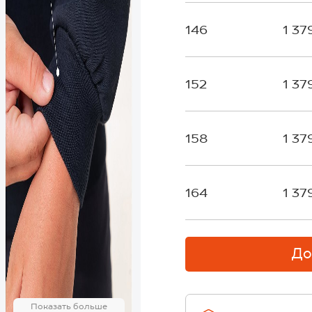
146
1 37
152
1 37
158
1 37
164
1 37
До
Показать больше