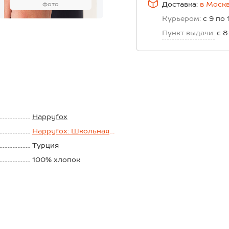
Доставка:
в
Моск
фото
Курьером:
с 9 по 
Пункт выдачи:
с 8
Happyfox
Happyfox: Школьная
пора
Турция
100% хлопок
Интерлок