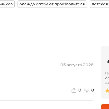
ьчиков
одежда оптом от производителя
детская
еш.шва:55 см; длина рукава
еш.шва:57 см; длина рукава
05 августа 2026
Н
о
4
0
0