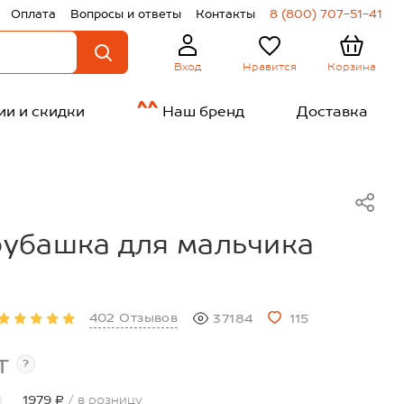
Оплата
Вопросы и ответы
Контакты
8 (800) 707-51-41
Нравится
Корзина
Вход
ии и скидки
Наш бренд
Доставка
убашка для мальчика
402 Отзывов
37184
115
т
?
1979 ₽
/ в розницу