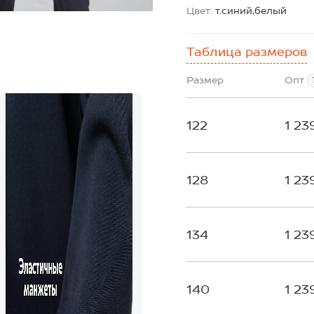
Цвет:
т.синий,белый
Таблица размеров
Размер
Опт
122
1 23
128
1 23
134
1 23
140
1 23