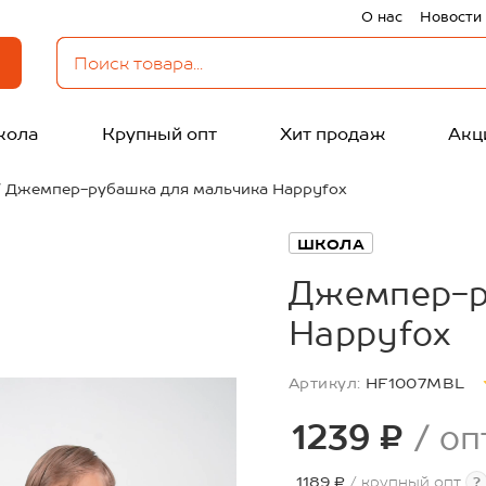
О нас
Новости
кола
Крупный опт
Хит продаж
Акц
Джемпер-рубашка для мальчика Happyfox
ШКОЛА
Джемпер-р
Happyfox
Артикул:
HF1007MBL
1239 ₽
/ оп
1189 ₽
/ крупный опт
?