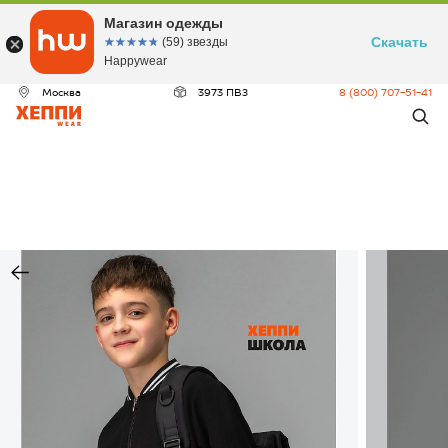
Магазин одежды
Скачать
☆☆☆☆☆
★★★★★
(59) звезды
Happywear
Москва
3973 ПВЗ
8 (800) 707-51-41
ДЕО