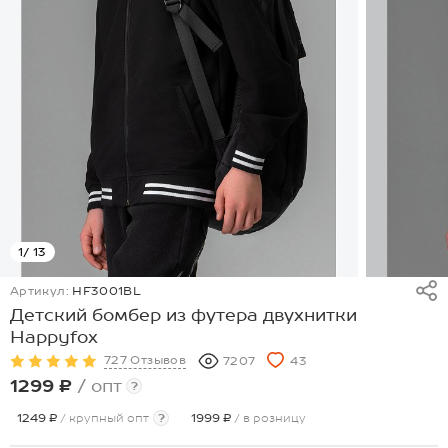
1
/ 13
Артикул:
HF3001BL
Детский бомбер из футера двухнитки
Happyfox
727 Отзывов
7207
43
1299 ₽
/ опт
?
1249 ₽
/ крупный опт
?
1999 ₽
/ в розницу