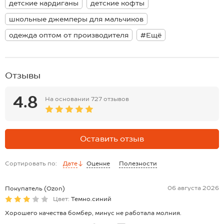
детские кардиганы
детские кофты
см; длина рукава внутренняя:49 см.
Размер 158: длина:62 см; ширина:47 см; длина рукава внешняя:58
школьные джемперы для мальчиков
см; длина рукава внутренняя:50 см.
Размер 164: длина:64 см; ширина:48 см; длина рукава внешняя:60
одежда оптом от производителя
#Ещё
см; длина рукава внутренняя:52 см.
*замеры выборочные, могут незначительно отличаться.
Отзывы
4.8
На основании
727 отзывов
Оставить отзыв
Сортировать по:
Дате
Оценке
Полезности
06 августа 2026
Покупатель (Ozon)
Цвет:
Темно.синий
Хорошего качества бомбер, минус не работала молния.