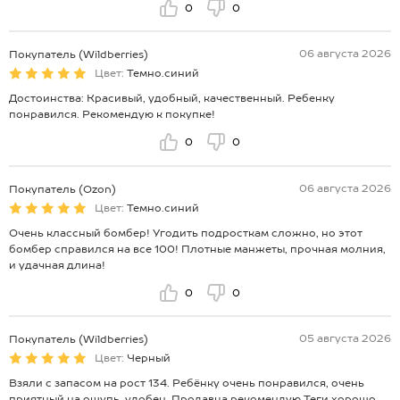
0
0
06 августа 2026
Покупатель (Wildberries)
Цвет:
Темно.синий
Достоинства: Красивый, удобный, качественный. Ребенку
понравился. Рекомендую к покупке!
0
0
06 августа 2026
Покупатель (Ozon)
Цвет:
Темно.синий
Очень классный бомбер! Угодить подросткам сложно, но этот
бомбер справился на все 100! Плотные манжеты, прочная молния,
и удачная длина!
0
0
05 августа 2026
Покупатель (Wildberries)
Цвет:
Черный
Взяли с запасом на рост 134. Ребёнку очень понравился, очень
приятный на ощупь, удобен. Продавца рекомендую.Теги хорошо