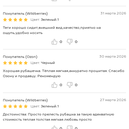
31 марта 2026
Покупатель (Wildberries)
Цвет:
Зеленый.1
Теги хорошо сидит,внешний вид,качество,приятно на
ощупь,удобно носить
0
0
30 марта 2026
Покупатель (Ozon)
Цвет:
Черный
Хорошая рубашечка. Тёплая мягкая,аккуратно прошитая. Спасибо
Озону и продавцу. Рекомендую
0
0
27 марта 2026
Покупатель (Wildberries)
Цвет:
Зеленый.1
Достоинства: Просто прелесть рубашка за такую адекватную
стоимость теплая толстая мягкая любовь просто
0
0