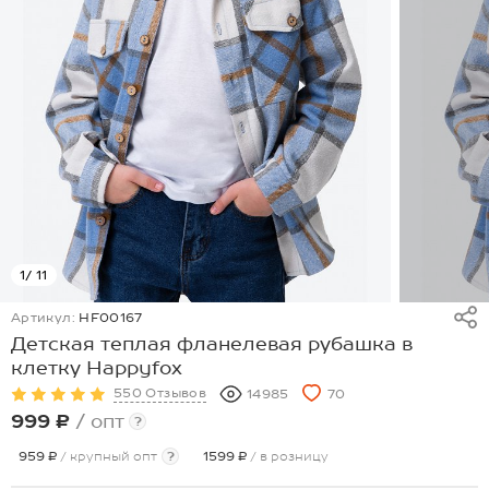
1
/ 11
Артикул:
HF00167
Детская теплая фланелевая рубашка в
клетку Happyfox
550 Отзывов
14985
70
999 ₽
/ опт
?
959 ₽
/ крупный опт
?
1599 ₽
/ в розницу