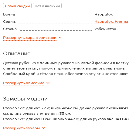
Ловим скидки
Нет в наличии
Бренд
Happyfox
Серия:
Happyfox: Клетка
Страна:
Узбекистан
Состав:
60% хлопок, 40%
Развернуть
характеристики
полиэстер
Материал:
Фланель
Описание
Детская рубашка с длинным рукавом из мягкой фланели в клетку
станет верным спутником в приключениях активного мальчика.
Свободный крой и тёплая ткань обеспечивают уют и не стесняют
движения. Акцентные роговые пуговицы и накладные карманы с
Развернуть
описание
клапанами добавляют образу стильный и брутальный шарм.
Преимущества:
— невероятный комфорт и тепло благодаря мягкой хлопковой
Замеры модели
фланели;
— практичность и долговечность, сохраняющая форму и цвет
Размер 122: длина:57 см; ширина:42 см; длина рукава внешняя:41
после стирок;
см; длина рукава внутренняя:33 см.
— утепленная фланелевая рубашка шотландка быстро сохнет;
Размер 128: длина:60 см; ширина:44 см; длина рукава внешняя:43
— удобный свободный крой обеспечивает полную свободу
см; длина рукава внутренняя:35 см.
Развернуть
замеры
движений.
Размер 134: длина:61 см; ширина:45 см; длина рукава внешняя:46
Клетчатая подростковая рубашка для мальчика станет идеальной
см; длина рукава внутренняя:38 см.