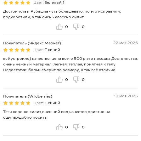
Цвет:
Зеленый.1
Достоинства: Рубашка чуть большевато, но это исправили,
подкоротили, а так очень классно сидит
0
0
22 мая 2026
Покупатель (Яндекс Маркет)
Цвет:
Т.синий
всё устроило) качество, цена всего 500 р это находка Достоинства:
очень нежный материал, лёгкая, теплая, приятная к телу
Недостатки: большемерит по размеру, а так всё отлично
0
0
10 мая 2026
Покупатель (Wildberries)
Цвет:
Т.синий
Теги хорошо сидит,внешний вид,качество,приятно на
ощупь,удобно носить
0
0