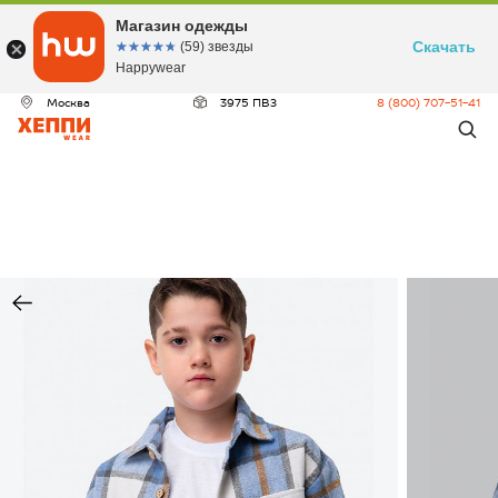
Магазин одежды
Скачать
☆☆☆☆☆
★★★★★
(59) звезды
Happywear
Москва
3975 ПВЗ
8 (800) 707-51-41
ДЕО