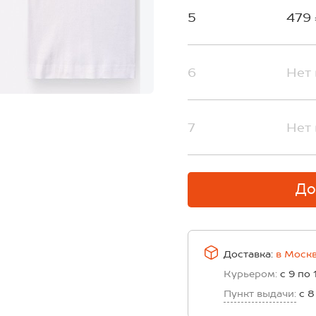
5
479
6
Нет 
7
Нет 
До
Доставка:
в
Моск
Курьером:
с 9 по 
Пункт выдачи:
с 8