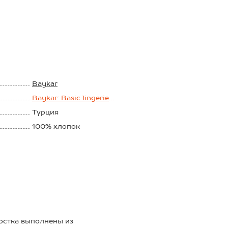
Baykar
Baykar: Basic lingerie
Boys
Турция
100% хлопок
Рибана
остка выполнены из