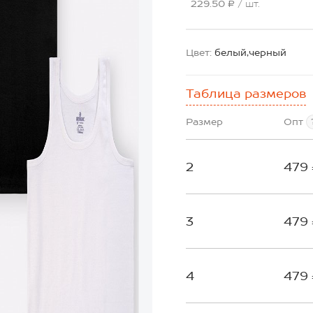
229.50 ₽
/ шт.
Цвет:
белый,черный
Таблица размеров
Размер
Опт
2
479
3
479
4
479