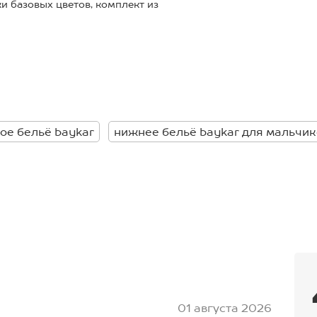
и базовых цветов, комплект из
льной для активного образа
оторая отлично пропускает
стойчива к частым стиркам и не
ная майка легко надевается и
, идеальны на каждый день: для
ое бельё baykar
нижнее бельё baykar для мальчик
 для физкультуры и будет
тковая майка классика
01 августа 2026