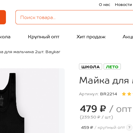
О нас
Новости
кола
Крупный опт
Хит продаж
Акц
а для мальчика 2шт. Baykar
ШКОЛА
ЛЕТО
Майка для 
Артикул:
BR2214
479 ₽
/ опт
(239.50 ₽
/ шт.
)
459 ₽
/ крупный опт
?