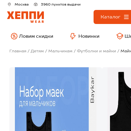
Москва
3960 пунктов выдачи
Каталог
Ловим скидки
Новинки
Ш
Главная
Детям
Мальчикам
Футболки и майки
Майк