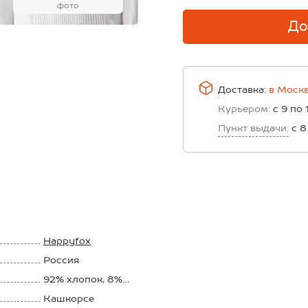
фото
До
Доставка:
в
Моск
Курьером:
с 9 по 
Пункт выдачи:
с 8
Happyfox
Россия
92% xлопок, 8%
эластан
Кашкорсе