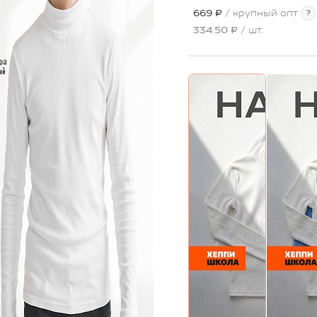
669 ₽
/ крупный опт
?
334.50 ₽
/ шт.