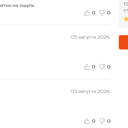
1
иятно на ощупь
о
0
0
05 августа 2026
0
0
05 августа 2026
0
0