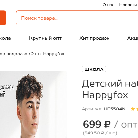
О нас
Новости
кола
Крупный опт
Хит продаж
Акц
ор водолазок 2 шт. Happyfox
ШКОЛА
Детский на
Happyfox
Артикул:
HF5504N
699 ₽
/ опт
(349.50 ₽
/ шт.
)