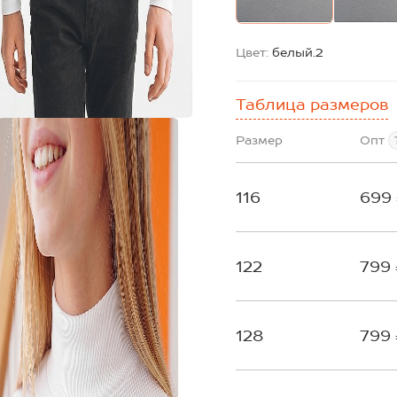
Цвет:
белый.2
Таблица размеров
Размер
Опт
116
699
122
799
128
799