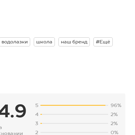
водолазки
школа
наш бренд
#Ещё
4.9
5
96%
4
2%
3
2%
а
2
0%
сновании