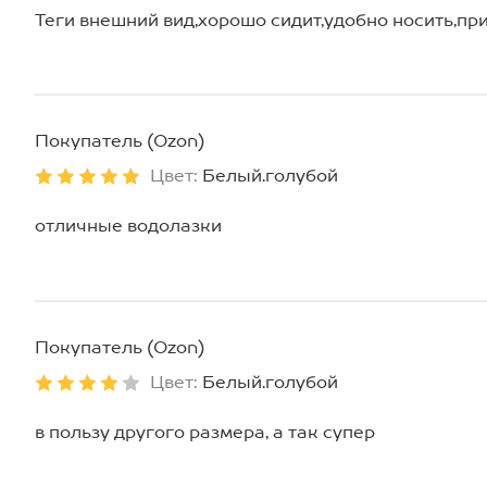
Теги внешний вид,хорошо сидит,удобно носить,пр
Покупатель (Ozon)
Цвет:
Белый.голубой
отличные водолазки
Покупатель (Ozon)
Цвет:
Белый.голубой
в пользу другого размера, а так супер