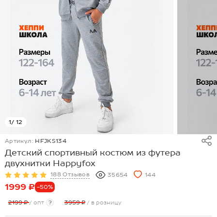
1
/ 12
Артикул:
HFJKS134
Детский спортивный костюм из футера
двухнитки Happyfox
188 Отзывов
35654
144
1999 ₽
-50%
2199 ₽
/ опт
?
3959 ₽
/ в розницу