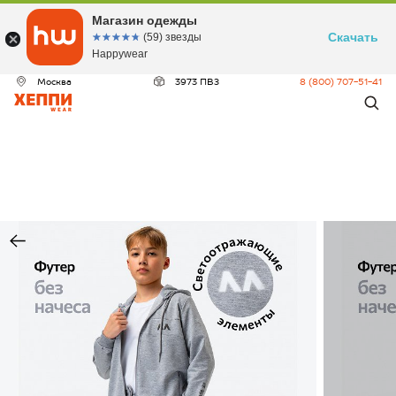
Магазин одежды
Скачать
☆☆☆☆☆
★★★★★
(59) звезды
Happywear
Москва
3973 ПВЗ
8 (800) 707-51-41
ДЕО