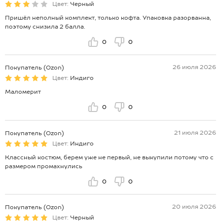
брючки: длина внеш. шва:93 см; длина внут. шва:68 см; ширина по
Цвет:
Черный
бедрам:47 см.
Пришёл неполный комплект, только кофта. Упаковка разорванна,
*замеры выборочные, могут незначительно отличаться.
поэтому снизила 2 балла.
0
0
26 июля 2026
Покупатель (Ozon)
Цвет:
Индиго
Маломерит
0
0
21 июля 2026
Покупатель (Ozon)
Цвет:
Индиго
Классный костюм, берем уже не первый, не выкупили потому что с
размером промахнулись
0
0
20 июля 2026
Покупатель (Ozon)
Цвет:
Черный