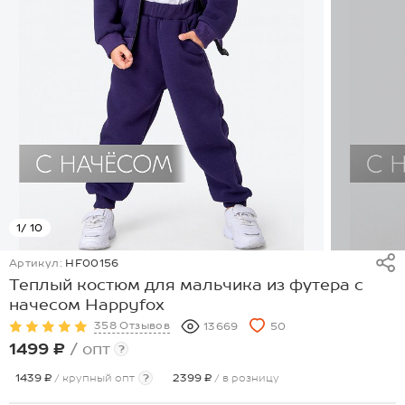
1
/ 10
Артикул:
HF00156
Теплый костюм для мальчика из футера с
начесом Happyfox
358 Отзывов
13669
50
1499 ₽
/ опт
?
1439 ₽
/ крупный опт
?
2399 ₽
/ в розницу