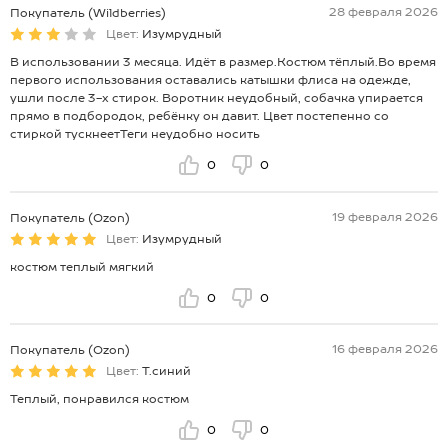
28 февраля 2026
Покупатель (Wildberries)
Цвет:
Изумрудный
В использовании 3 месяца. Идёт в размер.Костюм тёплый.Во время
первого использования оставались катышки флиса на одежде,
ушли после 3-х стирок. Воротник неудобный, собачка упирается
прямо в подбородок, ребёнку он давит. Цвет постепенно со
стиркой тускнеетТеги неудобно носить
0
0
19 февраля 2026
Покупатель (Ozon)
Цвет:
Изумрудный
костюм теплый мягкий
0
0
16 февраля 2026
Покупатель (Ozon)
Цвет:
Т.синий
Теплый, понравился костюм
0
0