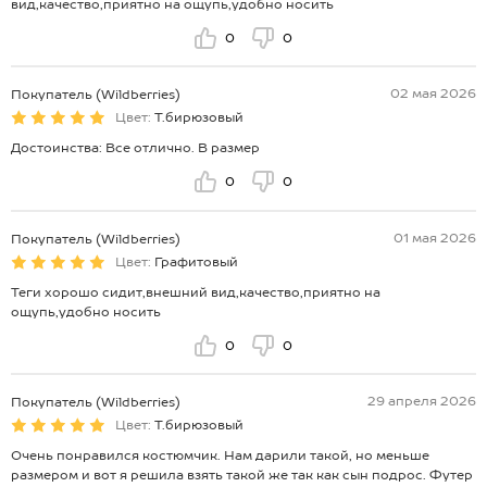
вид,качество,приятно на ощупь,удобно носить
0
0
02 мая 2026
Покупатель (Wildberries)
Цвет:
Т.бирюзовый
Достоинства: Все отлично. В размер
0
0
01 мая 2026
Покупатель (Wildberries)
Цвет:
Графитовый
Теги хорошо сидит,внешний вид,качество,приятно на
ощупь,удобно носить
0
0
29 апреля 2026
Покупатель (Wildberries)
Цвет:
Т.бирюзовый
Очень понравился костюмчик. Нам дарили такой, но меньше
размером и вот я решила взять такой же так как сын подрос. Футер