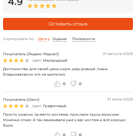
4.9
брюки: длина внеш.шва: 63 см; длина внут.шва: 45 см; ширина по
бедрам: 34 см.
Размер 122:
кофта: длина: 47 см; ширина: 35 см; длина рукава внешняя: 40 см;
Оставить отзыв
длина рукава внутренняя: 33 см.
брюки: длина внеш.шва: 67 см; длина внут.шва: 48 см; ширина по
бедрам: 35 см.
Сортировать по:
Дате
Оценке
Полезности
*замеры выборочные, могут незначительно отличаться.
01 августа 2026
Покупатель (Яндекс Маркет)
Цвет:
Изумрудный
Достоинства: для своей цены норм ,швы ровные ,ткань
бледноватая,но это не критично
0
0
31 июля 2026
Покупатель (Ozon)
Цвет:
Графитовый
Просто ужасно, за место костюма, прислали трусы мужские.
Конечно отказ. А так заказывала уже у вас костюм и всё хорошо
было.
0
0