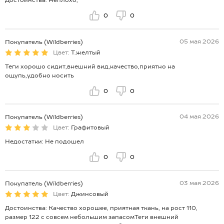
Достоинства: Неплохо,
0
0
05 мая 2026
Покупатель (Wildberries)
Цвет:
Т.желтый
Теги хорошо сидит,внешний вид,качество,приятно на
ощупь,удобно носить
0
0
04 мая 2026
Покупатель (Wildberries)
Цвет:
Графитовый
Недостатки: Не подошел
0
0
03 мая 2026
Покупатель (Wildberries)
Цвет:
Джинсовый
Достоинства: Качество хорошее, приятная ткань, на рост 110,
размер 122 с совсем небольшим запасомТеги внешний