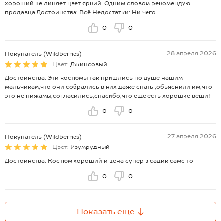
хороший не линяет цвет яркий. Одним словом рекомендую
продавца Достоинства: Всё Недостатки: Ни чего
0
0
28 апреля 2026
Покупатель (Wildberries)
Цвет:
Джинсовый
Достоинства: Эти костюмы так пришлись по душе нашим
мальчикам,что они собрались в них даже спать ,обьяснили им,что
это не пижамы,согласились,спасибо,что еще есть хорошие вещи!
0
0
27 апреля 2026
Покупатель (Wildberries)
Цвет:
Изумрудный
Достоинства: Костюм хороший и цена супер в садик само то
0
0
Показать еще