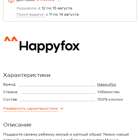
Курьером:
с 12 по 15 августа
Пункт выдачи:
с 11 по 14 августа
Характеристики
Бренд
Happyfox
Страна:
Узбекистан
Состав:
100% хлопок
Материал:
Футер
Развернуть
характеристики
Плотность ткани:
210 г/м2
Описание
Подарите своему ребенку милый и уютный образ! Темно-серый