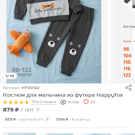
1
/ 10
Артикул:
HF00122
Костюм для мальчика из футера Happyfox
734 Отзывов
10082
53
879 ₽
/ опт
?
839 ₽
/ крупный опт
?
1399 ₽
/ в розницу