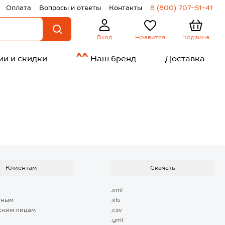
Оплата
Вопросы и ответы
Контакты
8 (800) 707-51-41
Нравится
Корзина
Вход
ии и скидки
Наш бренд
Доставка
Клиентам
Скачать
.xml
тным
.xls
ским лицам
.csv
.yml