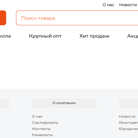
О нас
Новости
кола
Крупный опт
Хит продаж
Акц
О компании
О нас
Новости
Сертификаты
Многоде
Контакты
Юридиче
Реквизиты