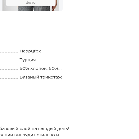
фото
Happyfox
Турция
50% хлопок, 50%
акрил
Вязаный трикотаж
азовый слой на каждый день!
олнии выглядит стильно и