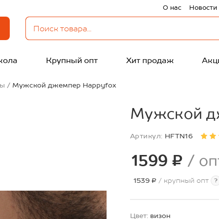
О нас
Новости
кола
Крупный опт
Хит продаж
Акц
ны
Мужской джемпер Happyfox
Мужской д
Артикул:
HFTN16
1599 ₽
/ оп
1539 ₽
/ крупный опт
?
Цвет:
визон