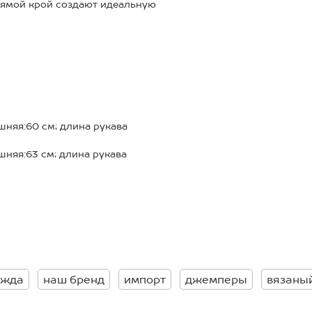
рямой крой создают идеальную
ава (хлопок/акрил) для
сочетается с гардеробом;
т варьировать образ;
ит форму.
выбором как для офиса, так и
шняя:60 см; длина рукава
шняя:63 см; длина рукава
шняя:64 см; длина рукава
шняя:65 см; длина рукава
ежда
наш бренд
импорт
джемперы
вязаны