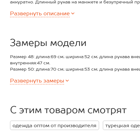
аккуратно. Длинный рукав на манжете и безупречный п
посадку, делая его основой для множества образов.
Развернуть
описание
Преимущества:
— теплый дышащий трикотаж из комбинированного сост
комфорта;
— практичный однотонный бежевый цвет, который легко 
— удобная застежка-молния и воротник-стойка позволяю
Замеры модели
— качественное вязаное полотно, которое хорошо держ
Демисезонный джемпер для мужчин станет практичным 
Размер 48: длина:69 см; ширина:52 см; длина рукава вне
для повседневных дел.
внутренняя:47 см.
Размер 50: длина:70 см; ширина:53 см; длина рукава вне
внутренняя:50 см.
Развернуть
замеры
Размер 52: длина:71 см; ширина:54 см; длина рукава вне
внутренняя:51 см.
Размер 54: длина:72 см; ширина:55 см; длина рукава вне
внутренняя:53 см.
*замеры выборочные, могут незначительно отличаться.
С этим товаром смотрят
одежда оптом от производителя
турецкая од