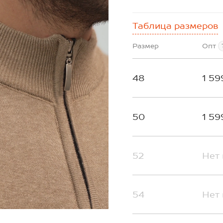
Таблица размеров
Размер
Опт
48
1 59
50
1 59
52
Нет 
54
Нет 