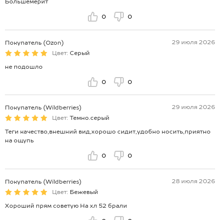
Большемерит
0
0
29 июля 2026
Покупатель (Ozon)
Цвет:
Серый
не подошло
0
0
29 июля 2026
Покупатель (Wildberries)
Цвет:
Темно.серый
Теги качество,внешний вид,хорошо сидит,удобно носить,приятно
на ощупь
0
0
28 июля 2026
Покупатель (Wildberries)
Цвет:
Бежевый
Хороший прям советую На хл 52 брали