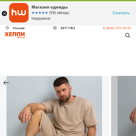
Магазин одежды
Скачать
☆☆☆☆☆
★★★★★
(59) звезды
Happywear
Москва
3971 ПВЗ
8 (800) 707-51-41
ДЕО