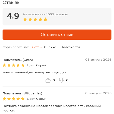
Отзывы
внутренняя: 15 см.
шорты: длина внеш. шва: 60 см; длина внут. шва: 30 см; ширина по
бедрам: 58 см.
4.9
На основании
1053 отзывов
Размер 54: футболка: длина переда: 72 см; длина по спинке: 75 см;
ширина: 62 см; длина рукава внешняя: 24 см; длина рукава
внутренняя: 16 см.
шорты: длина внеш. шва: 63 см; длина внут. шва: 31 см; ширина по
Оставить отзыв
бедрам: 60 см.
*замеры выборочные, могут незначительно отличаться.
Сортировать по:
Дате
Оценке
Полезности
05 августа 2026
Покупатель (Ozon)
Цвет:
Серый
товар отличный,но размер не подходит
0
0
05 августа 2026
Покупатель (Wildberries)
Цвет:
Серый
Немного резинка на шортах перекручивается, а так хороший
костюм