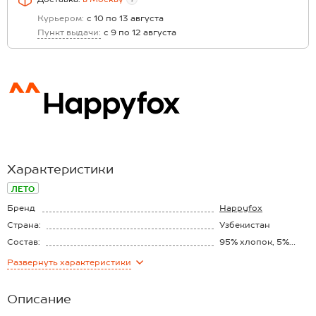
Курьером:
с 10 по 13 августа
Пункт выдачи:
с 9 по 12 августа
Характеристики
ЛЕТО
Бренд
Happyfox
Страна:
Узбекистан
Состав:
95% xлопок, 5%
лайкра
Материал:
Футер двунитка
Развернуть
характеристики
Плотность ткани:
230 г/м2
Описание