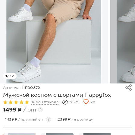
1
/ 12
Артикул:
HF00872
Мужской костюм с шортами Happyfox
1053 Отзывов
6525
29
1499 ₽
/ опт
?
1439 ₽
/ крупный опт
?
2399 ₽
/ в розницу