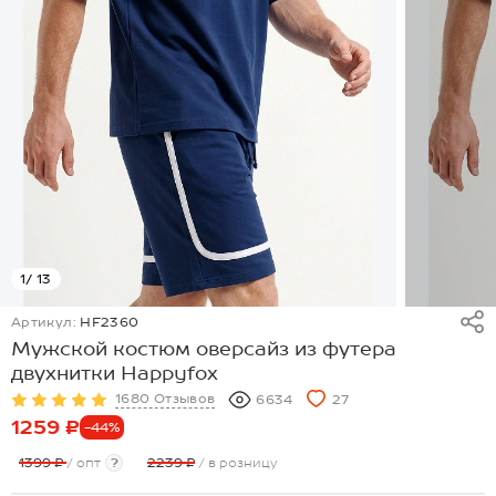
1
/ 13
Артикул:
HF2360
Мужской костюм оверсайз из футера
двухнитки Happyfox
1680 Отзывов
6634
27
1259 ₽
-44%
1399 ₽
/ опт
?
2239 ₽
/ в розницу