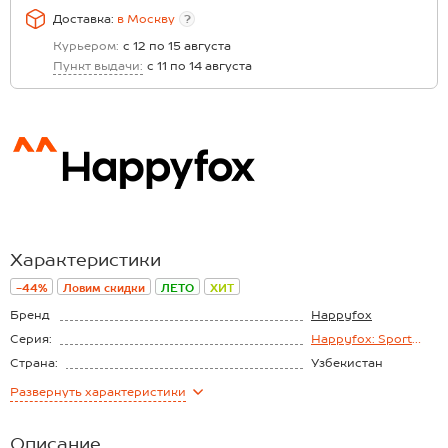
Доставка:
в
Москву
?
Курьером:
с 12 по 15 августа
Пункт выдачи:
с 11 по 14 августа
Характеристики
-44%
Ловим скидки
ЛЕТО
ХИТ
Бренд
Happyfox
Серия:
Happyfox: Sport
elegance
Страна:
Узбекистан
Состав:
хлопок 100%
Развернуть
характеристики
Материал:
Футер двунитка
Плотность ткани:
225 г/м2
Описание