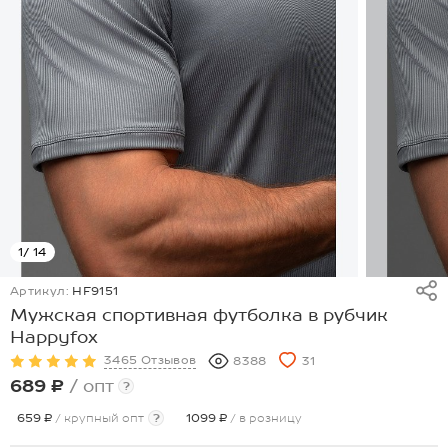
1
/ 14
Артикул:
HF9151
Мужская спортивная футболка в рубчик
Happyfox
3465 Отзывов
8388
31
689 ₽
/ опт
?
659 ₽
/ крупный опт
?
1099 ₽
/ в розницу