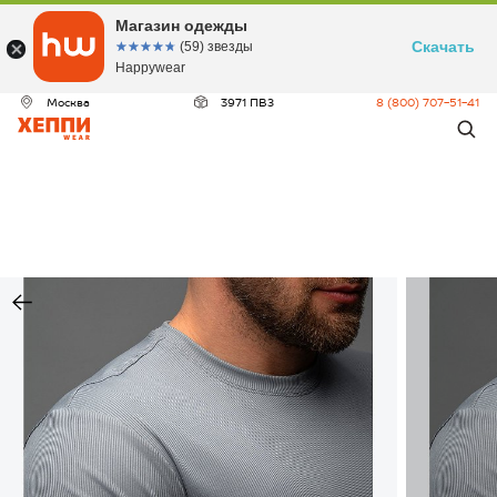
Магазин одежды
Скачать
☆☆☆☆☆
★★★★★
(59) звезды
Happywear
Москва
3971 ПВЗ
8 (800) 707-51-41
ДЕО