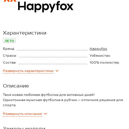
Характеристики
ЛЕТО
Бренд
Happyfox
Страна:
Узбекистан
Состав:
100% полиэстер
Материал:
Супрем
Развернуть
характеристики
Плотность ткани:
165 г/м2
Описание
Твоя новая любимая футболка для активных дней!
Однотонная мужская футболка в рубчик – отличное решение для
спорта.
Спортивная серая футболка из полиэстера отлично пропускает
Развернуть
описание
воздух и отводит лишнюю влагу, позволяя сосредоточиться только
на тренировочном процессе. Прохладная ткань супрем дарит
приятные тактильные ощущения, не намокает и не прилипает к
Замеры модели