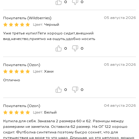
0
0
05 августа 2026
Покупатель (Wildberries)
Цвет:
Черный
Уже третье купилТеги хорошо сидит,внешний
вид,качество,приятно на ощупь,удобно носить
0
0
05 августа 2026
Покупатель (Ozon)
Цвет:
Хаки
Отлично
0
0
04 августа 2026
Покупатель (Ozon)
Цвет:
Белый
Купила для себя. Заказала 2 размера 60 и 62. Разницы между
размерами не заметила. Оставила 62 размер. На ОГ 122 хорошо
сидит. Футболка синтетика поэтому бысро сохнет, что для
путешествия на море то что надо. Длинная, но это неплохо, можно