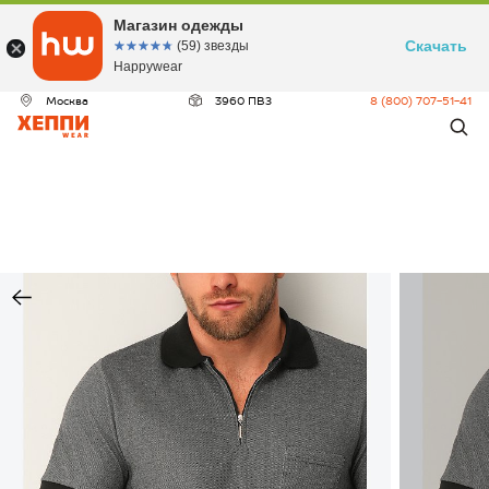
Магазин одежды
Скачать
☆☆☆☆☆
★★★★★
(59) звезды
Happywear
Москва
3960 ПВЗ
8 (800) 707-51-41
ДЕО