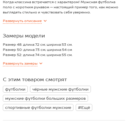
Когда классика встречается с характером! Мужская футболка
поло с коротким рукавом — настоящий пример того, как можно
выглядеть стильно и чувствовать себя уверенно.
Преимущества:
Развернуть
описание
— хлопковый трикотаж пике средней плотности 180 г/м2;
— эффектная текстура ткани;
— облегающий крой подчёркивает фигуру;
Замеры модели
— лаконичный воротник на молнии и нагрудный карман;
— воротник и манжеты чёрного цвета создают выразительный
Размер 48: длина:72 см; ширина:53 см.
акцент;
Размер 50: длина:73 см; ширина:54 см
— темно-серое поло на замке подходит для образов в стиле олд
Размер 52: длина:74 см; ширина:55 см.
мани.
Размер 54: длина:75 см; ширина:56 см.
Развернуть
замеры
Тенниска для мужчин — базовый элемент гардероба. Трикотажное
Размер 56: длина:76 см; ширина:57 см.
поло для мужчин дополнит как строгие, так и повседневные
*замеры выборочные, могут незначительно отличаться.
образы.
С этим товаром смотрят
Модель Артем, его рост 172, параметры: 111-87-98. На нем размер
52.
футболки
чёрные мужские футболки
мужские футболки больших размеров
спортивные футболки мужские
#Ещё