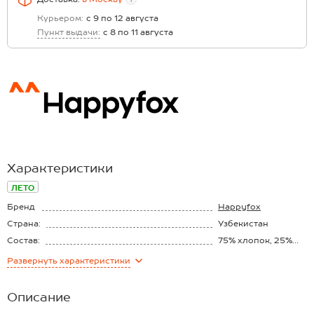
Курьером:
с 9 по 12 августа
Пункт выдачи:
с 8 по 11 августа
Характеристики
ЛЕТО
Бренд
Happyfox
Страна:
Узбекистан
Состав:
75% хлопок, 25%
полиэстер
Материал:
Пике
Развернуть
характеристики
Плотность ткани:
180 г/м2
Описание