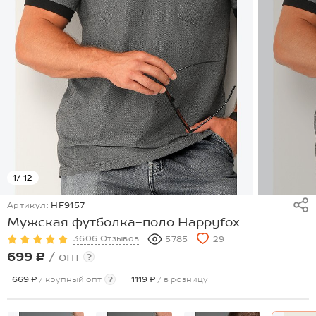
1
/ 12
Артикул:
HF9157
Мужская футболка-поло Happyfox
3606 Отзывов
5785
29
699 ₽
/ опт
?
669 ₽
/ крупный опт
?
1119 ₽
/ в розницу