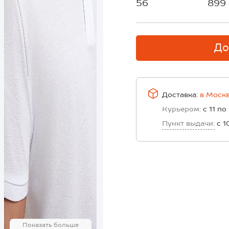
56
899
До
Доставка:
в
Моск
Курьером:
с 11 по
Пункт выдачи:
с 1
Показать больше