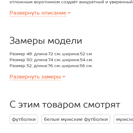
отложным воротником создаёт аккуратный и уверенный 
Преимущества:
Развернуть
описание
— трикотажное поло выполнено из мягкого дышащего 1
— приятный на ощупь трикотаж пике плотностью 170 г/м
— классический крой не сковывает движения и подходит
— воротник поло с декоративной полоской придаёт обр
акцент;
Замеры модели
— удобная застёжка на пуговицы;
— базовая футболка поло подходит для прогулок, работы
Размер 48: длина:72 см; ширина:52 см
Хлопковая тенниска для мужчин — практичный выбор на
Размер 50: длина:74 см; ширина:54 см.
Размер 52: длина:76 см; ширина:56 см.
Размер 54: длина:78 см; ширина:58 см.
Развернуть
замеры
Размер 56: длина:80 см; ширина:60 см.
*замеры выборочные, могут незначительно отличаться.
С этим товаром смотрят
футболки
белые мужские футболки
мужск