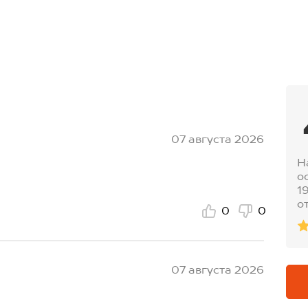
07 августа 2026
Н
о
1
о
0
0
07 августа 2026