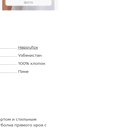
фото
Happyfox
Узбекистан
100% хлопок
Пике
170 г/м2
ортом и стильным
болка прямого кроя с