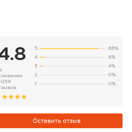
4.8
5
88%
4
8%
3
4%
а
2
0%
сновании
9039
1
0%
тзывов
Оставить отзыв