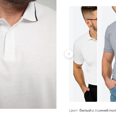
Цвет:
белый.с.т.синей.по