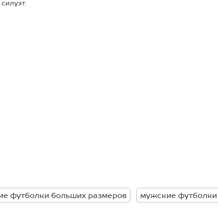
силуэт.
00% хлопка;
2;
 для разных типов фигуры;
азу аккуратный и стильный
 и поездок.
 каждый день.
ие футболки больших размеров
мужские футболки