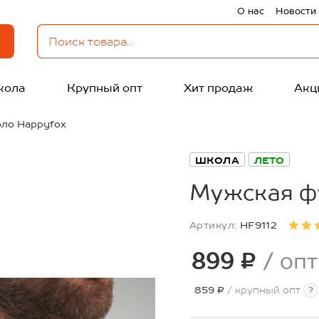
О нас
Новости
кола
Крупный опт
Хит продаж
Акц
ло Happyfox
ШКОЛА
ЛЕТО
Мужская ф
Артикул:
HF9112
899 ₽
/ опт
859 ₽
/ крупный опт
?