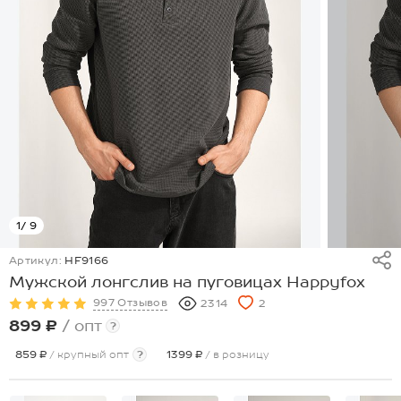
1
/ 9
Артикул:
HF9166
Мужской лонгслив на пуговицах Happyfox
997 Отзывов
2314
2
899 ₽
/ опт
?
859 ₽
/ крупный опт
?
1399 ₽
/ в розницу