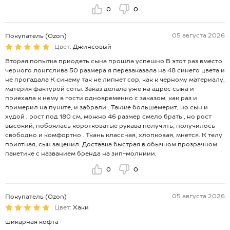
0
0
05 августа 2026
Покупатель (Ozon)
Цвет:
Джинсовый
Вторая попытка приодеть сына прошла успешно В этот раз вместо
черного лонгслива 50 размера я перезаказала на 48 синего цвета и
не прогадала К синему так не липнет сор, как к черному материалу,
материя фактурой соты. Заказ делала уже на адрес сына и
приехала к нему в гости одновременно с заказом, как раз и
примерил на пункте, и забрали . Также большемерит, но сын и
худой , рост под 180 см, можно 46 размер смело брать , но рост
высокий, побоялась коротковатые рукава получить, получилось
свободно и комфортно . Ткань классная, хлопковая, мнется. К телу
приятная, сын заценил. Доставка быстрая в обычном прозрачном
пакетике с названием бренда на зип-молниии.
0
0
05 августа 2026
Покупатель (Ozon)
Цвет:
Хаки
шикарная кофта