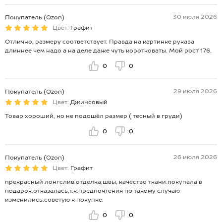
30 июля 2026
Покупатель (Ozon)
Цвет:
Графит
Отлично, размеру соответствует. Правда на картинке рукава
длиннее чем надо а на деле даже чуть коротковаты. Мой рост 176.
0
0
29 июля 2026
Покупатель (Ozon)
Цвет:
Джинсовый
Товар хороший, но не подошёл размер ( тесный в груди)
0
0
26 июля 2026
Покупатель (Ozon)
Цвет:
Графит
прекрасный лонгслив.отделка,швы, качество ткани.покупала в
подарок.отказалась,т.к.предпочтения по такому случаю
изменились.советую к покупке.
0
0