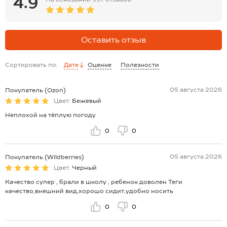
4.9
Оставить отзыв
Сортировать по:
Дате
Оценке
Полезности
05 августа 2026
Покупатель (Ozon)
Цвет:
Бежевый
Неплохой на тёплую погоду
0
0
05 августа 2026
Покупатель (Wildberries)
Цвет:
Черный
Качество супер , брали в школу , ребенок доволен Теги
качество,внешний вид,хорошо сидит,удобно носить
0
0