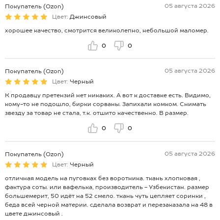
05 августа 2026
Покупатель (Ozon)
Цвет:
Джинсовый
хорошее качество, смотрится великолепно, небольшой маломер.
0
0
05 августа 2026
Покупатель (Ozon)
Цвет:
Черный
К продавцу претензий нет никаких. А вот к доставке есть. Видимо,
кому-то не подошло, бирки сорваны. Запихали комком. Снимать
звезду за товар не стала, т.к. отшито качественно. В размер.
0
0
05 августа 2026
Покупатель (Ozon)
Цвет:
Черный
отличная модель на пуговках без воротника. ткань хлопковая ,
фактура соты. или вафелька, производитель - Узбекистан. размер
большемерит, 50 идёт на 52 смело. ткань чуть цепляет соринки ,
беда всей черной материи. сделала возврат и перезаказала на 48 в
цвете джинсовый .