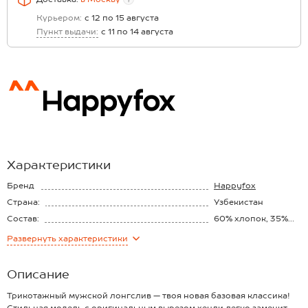
Курьером:
с 12 по 15 августа
Пункт выдачи:
с 11 по 14 августа
Характеристики
Бренд
Happyfox
Страна:
Узбекистан
Состав:
60% хлопок, 35%
полиэстер, 5%
Материал:
Интерлок
Развернуть
характеристики
лайкра
Плотность ткани:
190 г/м2
Описание
Трикотажный мужской лонгслив — твоя новая базовая классика!