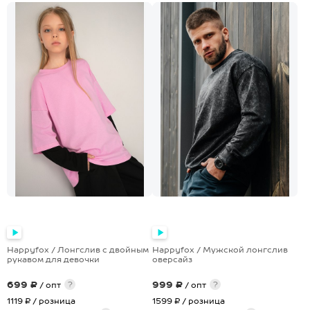
Happyfox / Лонгслив с двойным
Happyfox / Мужской лонгслив
рукавом для девочки
оверсайз
699 ₽
999 ₽
?
?
/ опт
/ опт
1119 ₽
/ розница
1599 ₽
/ розница