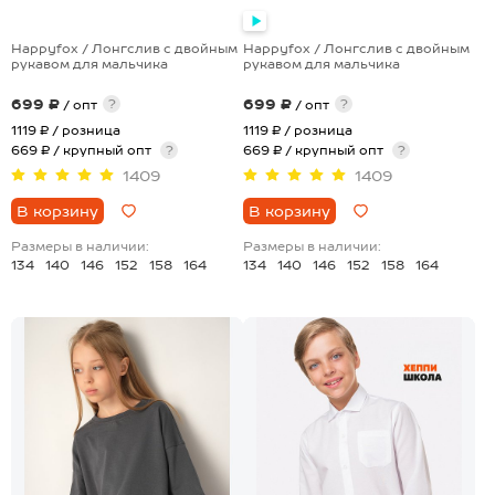
Happyfox / Лонгслив с двойным
Happyfox / Лонгслив с двойным
рукавом для мальчика
рукавом для мальчика
699 ₽
699 ₽
?
?
/ опт
/ опт
1119 ₽
/ розница
1119 ₽
/ розница
669 ₽ / крупный опт
?
669 ₽ / крупный опт
?
1409
1409
В корзину
В корзину
Размеры в наличии:
Размеры в наличии:
134
140
146
152
158
164
134
140
146
152
158
164