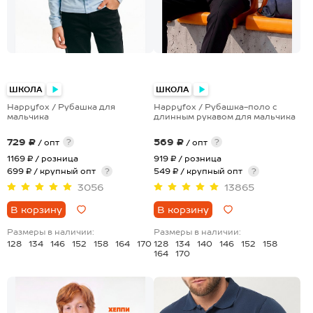
+1
ШКОЛА
ШКОЛА
Happyfox / Рубашка для
Happyfox / Рубашка-поло с
мальчика
длинным рукавом для мальчика
729 ₽
569 ₽
?
?
/ опт
/ опт
1169 ₽
/ розница
919 ₽
/ розница
699 ₽ / крупный опт
?
549 ₽ / крупный опт
?
3056
13865
В корзину
В корзину
Размеры в наличии:
Размеры в наличии:
128
134
146
152
158
164
170
128
134
140
146
152
158
164
170