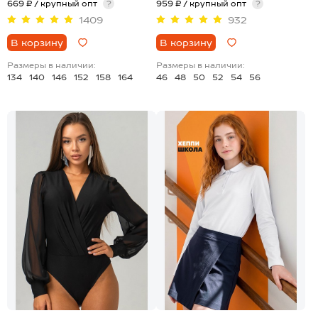
669 ₽ / крупный опт
?
959 ₽ / крупный опт
?
1409
932
В корзину
В корзину
Размеры в наличии:
Размеры в наличии:
134
140
146
152
158
164
46
48
50
52
54
56