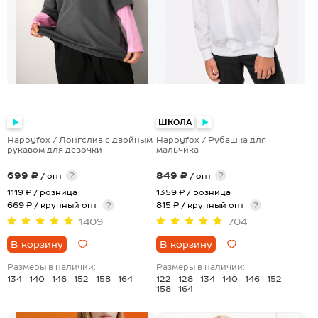
ШКОЛА
Happyfox / Лонгслив с двойным
Happyfox / Рубашка для
рукавом для девочки
мальчика
699 ₽
849 ₽
?
?
/ опт
/ опт
1119 ₽
/ розница
1359 ₽
/ розница
669 ₽ / крупный опт
?
815 ₽ / крупный опт
?
1409
704
В корзину
В корзину
Размеры в наличии:
Размеры в наличии:
134
140
146
152
158
164
122
128
134
140
146
152
158
164