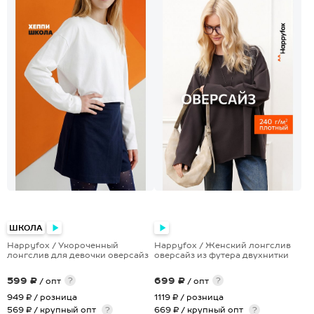
+1
ШКОЛА
Happyfox / Укороченный
Happyfox / Женский лонгслив
лонгслив для девочки оверсайз
оверсайз из футера двухнитки
599 ₽
699 ₽
?
?
/ опт
/ опт
949 ₽
/ розница
1119 ₽
/ розница
569 ₽ / крупный опт
?
669 ₽ / крупный опт
?