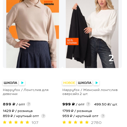
+3
ШКОЛА
НОВОЕ
ШКОЛА
Happyfox / Лонгслив для
Happyfox / Женский лонгслив
девочки
оверсайз 2 шт.
899 ₽
999 ₽
?
?
/ опт
/ опт
499.50 ₽/ шт.
1429 ₽
/ розница
1799 ₽
/ розница
859 ₽ / крупный опт
?
959 ₽ / крупный опт
?
107
2780