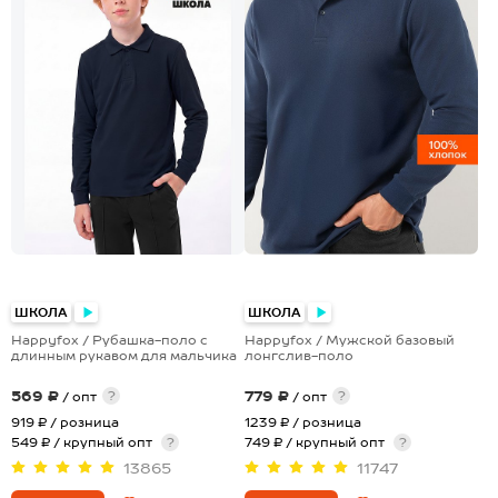
+1
+5
ШКОЛА
ШКОЛА
Happyfox / Рубашка-поло с
Happyfox / Мужской базовый
длинным рукавом для мальчика
лонгслив-поло
569 ₽
779 ₽
?
?
/ опт
/ опт
919 ₽
/ розница
1239 ₽
/ розница
549 ₽ / крупный опт
?
749 ₽ / крупный опт
?
13865
11747