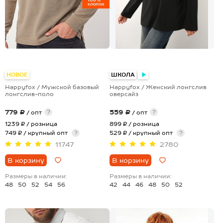
+5
+3
НОВОЕ
ШКОЛА
Happyfox / Мужской базовый
Happyfox / Женский лонгслив
лонгслив-поло
оверсайз
779 ₽
559 ₽
?
?
/ опт
/ опт
1239 ₽
/ розница
899 ₽
/ розница
749 ₽ / крупный опт
?
529 ₽ / крупный опт
?
11747
2780
В корзину
В корзину
Размеры в наличии:
Размеры в наличии:
48
50
52
54
56
42
44
46
48
50
52