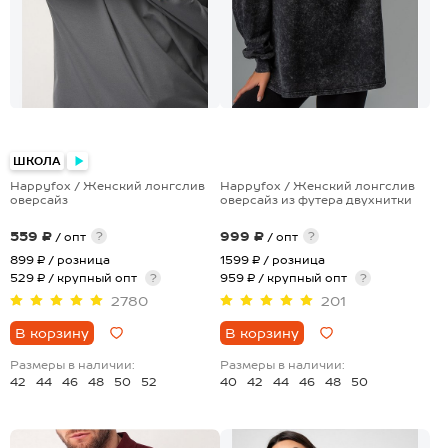
+3
ШКОЛА
Happyfox / Женский лонгслив
Happyfox / Женский лонгслив
оверсайз
оверсайз из футера двухнитки
559 ₽
999 ₽
?
?
/ опт
/ опт
899 ₽
/ розница
1599 ₽
/ розница
529 ₽ / крупный опт
?
959 ₽ / крупный опт
?
2780
201
В корзину
В корзину
Размеры в наличии:
Размеры в наличии:
42
44
46
48
50
52
40
42
44
46
48
50