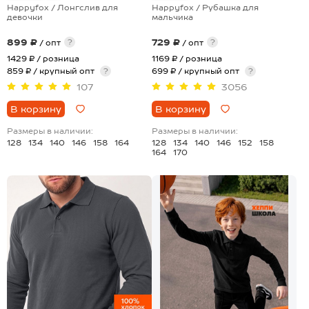
Happyfox / Лонгслив для
Happyfox / Рубашка для
девочки
мальчика
899 ₽
729 ₽
?
?
/ опт
/ опт
1429 ₽
/ розница
1169 ₽
/ розница
859 ₽ / крупный опт
?
699 ₽ / крупный опт
?
107
3056
В корзину
В корзину
Размеры в наличии:
Размеры в наличии:
128
134
140
146
158
164
128
134
140
146
152
158
164
170