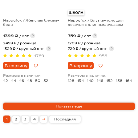
ШКОЛА
Happyfox / Женская блузка-
Happyfox / Блузка-поло для
боди
девочки с длинным рукавом
1399 ₽
759 ₽
?
?
/ опт
/ опт
2499 ₽
/ розница
1209 ₽
/ розница
1329 ₽ / крупный опт
?
729 ₽ / крупный опт
?
1769
956
В корзину
В корзину
Размеры в наличии:
Размеры в наличии:
42
44
46
48
50
52
128
134
140
146
152
158
164
1
2
3
4
Последняя