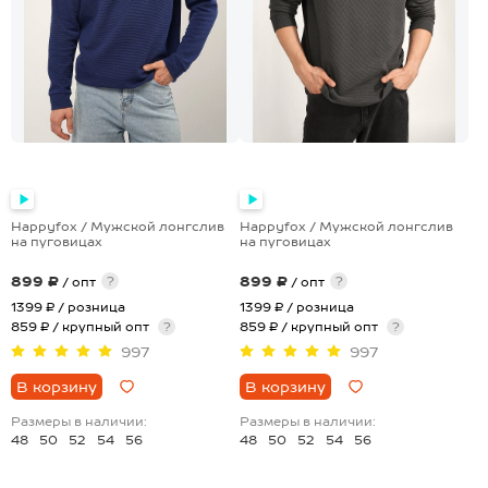
Happyfox / Мужской лонгслив
Happyfox / Мужской лонгслив
на пуговицах
на пуговицах
899 ₽
899 ₽
?
?
/ опт
/ опт
1399 ₽
/ розница
1399 ₽
/ розница
859 ₽ / крупный опт
?
859 ₽ / крупный опт
?
997
997
В корзину
В корзину
Размеры в наличии:
Размеры в наличии:
48
50
52
54
56
48
50
52
54
56