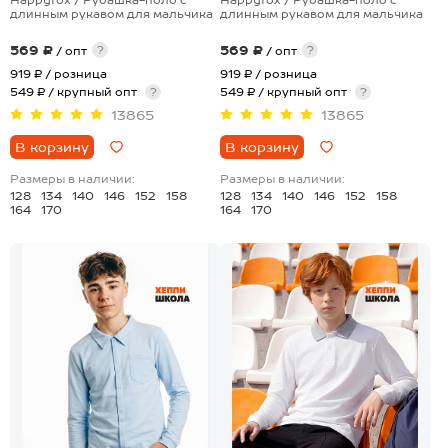
длинным рукавом для мальчика
длинным рукавом для мальчика
569 ₽
569 ₽
?
?
/ опт
/ опт
919 ₽
/ розница
919 ₽
/ розница
549 ₽ / крупный опт
?
549 ₽ / крупный опт
?
13865
13865
В корзину
В корзину
Размеры в наличии:
Размеры в наличии:
128
134
140
146
152
158
128
134
140
146
152
158
164
170
164
170