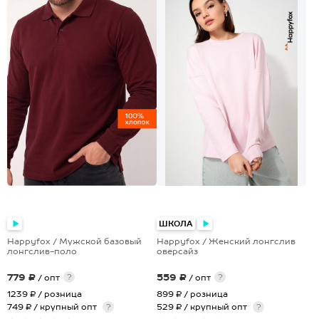
+5
+3
ШКОЛА
Happyfox / Мужской базовый
Happyfox / Женский лонгслив
лонгслив-поло
оверсайз
779 ₽
559 ₽
?
?
/ опт
/ опт
1239 ₽
/ розница
899 ₽
/ розница
749 ₽ / крупный опт
?
529 ₽ / крупный опт
?