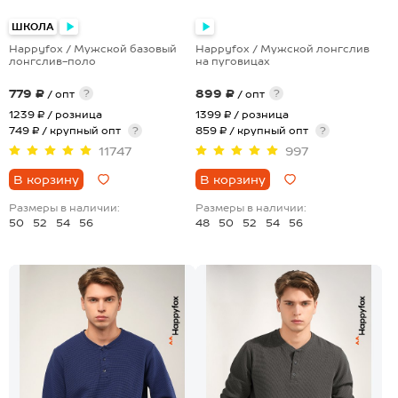
+5
ШКОЛА
Happyfox / Мужской базовый
Happyfox / Мужской лонгслив
лонгслив-поло
на пуговицах
779 ₽
899 ₽
?
?
/ опт
/ опт
1239 ₽
/ розница
1399 ₽
/ розница
749 ₽ / крупный опт
?
859 ₽ / крупный опт
?
11747
997
В корзину
В корзину
Размеры в наличии:
Размеры в наличии:
50
52
54
56
48
50
52
54
56