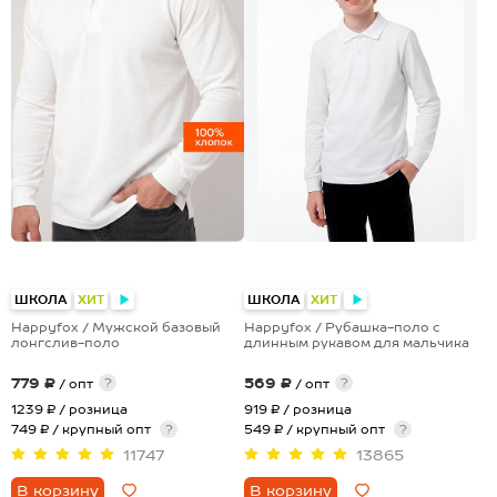
+5
+1
ШКОЛА
ХИТ
ШКОЛА
ХИТ
Happyfox / Мужской базовый
Happyfox / Рубашка-поло с
лонгслив-поло
длинным рукавом для мальчика
779 ₽
569 ₽
?
?
/ опт
/ опт
1239 ₽
/ розница
919 ₽
/ розница
749 ₽ / крупный опт
?
549 ₽ / крупный опт
?
11747
13865
В корзину
В корзину