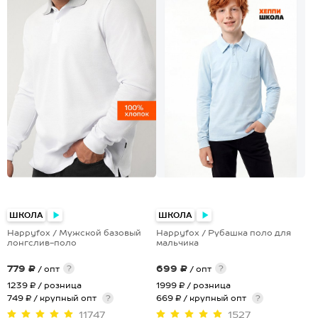
+5
ШКОЛА
ШКОЛА
Happyfox / Мужской базовый
Happyfox / Рубашка поло для
лонгслив-поло
мальчика
779 ₽
699 ₽
?
?
/ опт
/ опт
1239 ₽
/ розница
1999 ₽
/ розница
749 ₽ / крупный опт
?
669 ₽ / крупный опт
?
11747
1527