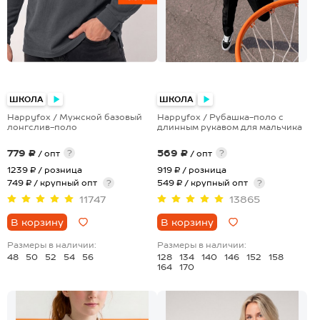
+5
+1
ШКОЛА
ШКОЛА
Happyfox / Мужской базовый
Happyfox / Рубашка-поло с
лонгслив-поло
длинным рукавом для мальчика
779 ₽
569 ₽
?
?
/ опт
/ опт
1239 ₽
/ розница
919 ₽
/ розница
749 ₽ / крупный опт
?
549 ₽ / крупный опт
?
11747
13865
В корзину
В корзину
Размеры в наличии:
Размеры в наличии:
48
50
52
54
56
128
134
140
146
152
158
164
170