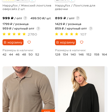
Happyfox / Женский лонгслив
Happyfox / Лонгслив для
оверсайз 2 шт.
девочки
999 ₽
899 ₽
?
?
/ опт
499.50 ₽/ шт.
/ опт
1799 ₽
/ розница
1429 ₽
/ розница
959 ₽ / крупный опт
?
859 ₽ / крупный опт
?
2780
107
В корзину
В корзину
Размеры в наличии:
Размеры в наличии:
42
44
46
48
50
52
128
134
140
146
152
158
164