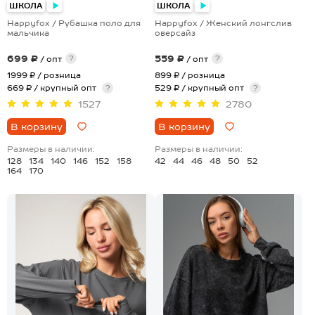
ШКОЛА
ШКОЛА
Happyfox / Рубашка поло для
Happyfox / Женский лонгслив
мальчика
оверсайз
699 ₽
559 ₽
?
?
/ опт
/ опт
1999 ₽
/ розница
899 ₽
/ розница
669 ₽ / крупный опт
?
529 ₽ / крупный опт
?
1527
2780
В корзину
В корзину
Размеры в наличии:
Размеры в наличии:
128
134
140
146
152
158
42
44
46
48
50
52
164
170