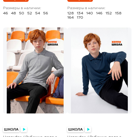
Размеры в наличии:
Размеры в наличии:
46
48
50
52
54
56
128
134
140
146
152
158
164
170
+1
+1
ШКОЛА
ШКОЛА
Happyfox / Рубашка-поло с
Happyfox / Рубашка-поло с