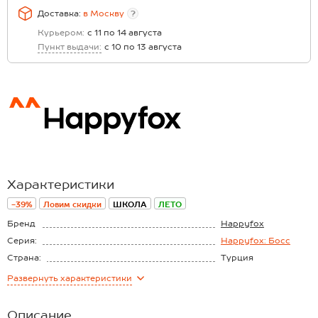
Доставка:
в
Москву
?
Курьером:
с 11 по 14 августа
Пункт выдачи:
с 10 по 13 августа
Характеристики
-39%
Ловим скидки
ШКОЛА
ЛЕТО
Бренд
Happyfox
Серия:
Happyfox: Босс
Страна:
Турция
Состав:
70% хлопок, 27%
Развернуть
характеристики
лен, 3% лайкра
Материал:
Полулён
Описание