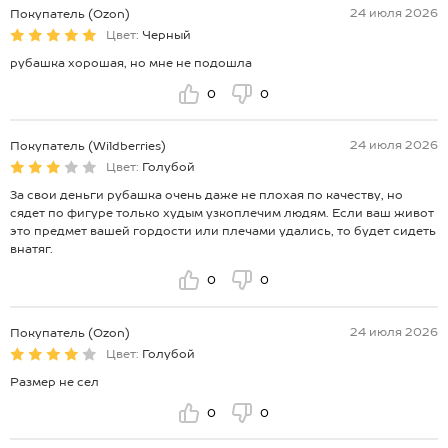
24 июля 2026
Покупатель (Ozon)
Цвет:
Черный
рубашка хорошая, но мне не подошла
0
0
24 июля 2026
Покупатель (Wildberries)
Цвет:
Голубой
За свои деньги рубашка очень даже не плохая по качеству, но
сядет по фигуре только худым узкоплечим людям. Если ваш живот
это предмет вашей гордости или плечами удались, то будет сидеть
внатяг.
0
0
24 июля 2026
Покупатель (Ozon)
Цвет:
Голубой
Размер не сел
0
0