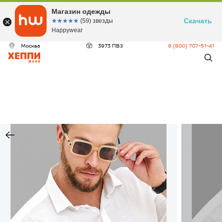
Магазин одежды
Скачать
☆☆☆☆☆
★★★★★
(59) звезды
Happywear
Москва
3973 ПВЗ
8 (800) 707-51-41
ДЕО