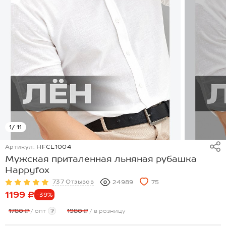
1
/ 11
Артикул:
HFCL1004
Мужская приталенная льняная рубашка
Happyfox
737 Отзывов
24989
75
1199 ₽
-39%
1780 ₽
/ опт
?
1980 ₽
/ в розницу