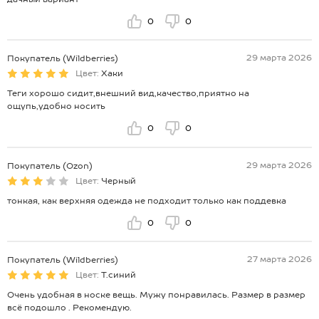
0
0
29 марта 2026
Покупатель (Wildberries)
Цвет:
Хаки
Теги хорошо сидит,внешний вид,качество,приятно на
ощупь,удобно носить
0
0
29 марта 2026
Покупатель (Ozon)
Цвет:
Черный
тонкая, как верхняя одежда не подходит только как поддевка
0
0
27 марта 2026
Покупатель (Wildberries)
Цвет:
Т.синий
Очень удобная в носке вещь. Мужу понравилась. Размер в размер
всё подошло . Рекомендую.