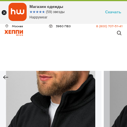
Магазин одежды
Скачать
☆☆☆☆☆
★★★★★
(59) звезды
Happywear
Москва
3960 ПВЗ
8 (800) 707-51-41
ДЕО