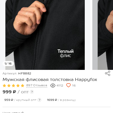
1
/ 16
Артикул:
HF8882
Мужская флисовая толстовка Happyfox
897 Отзывов
4112
16
999 ₽
/ опт
?
959 ₽
/ крупный опт
?
1699 ₽
/ в розницу