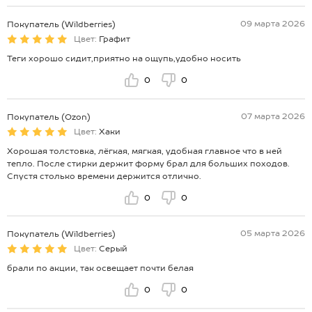
09 марта 2026
Покупатель (Wildberries)
Цвет:
Графит
Теги хорошо сидит,приятно на ощупь,удобно носить
0
0
07 марта 2026
Покупатель (Ozon)
Цвет:
Хаки
Хорошая толстовка, лёгкая, мягкая, удобная главное что в ней
тепло. После стирки держит форму брал для больших походов.
Спустя столько времени держится отлично.
0
0
05 марта 2026
Покупатель (Wildberries)
Цвет:
Серый
брали по акции, так освещает почти белая
0
0