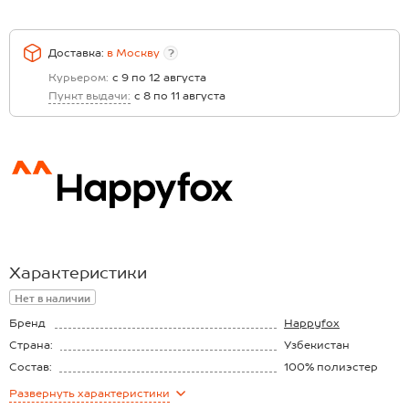
Доставка:
в
Москву
?
Курьером:
с 9 по 12 августа
Пункт выдачи:
с 8 по 11 августа
Характеристики
Нет в наличии
Бренд
Happyfox
Страна:
Узбекистан
Состав:
100% полиэстер
Материал:
Флис
Развернуть
характеристики