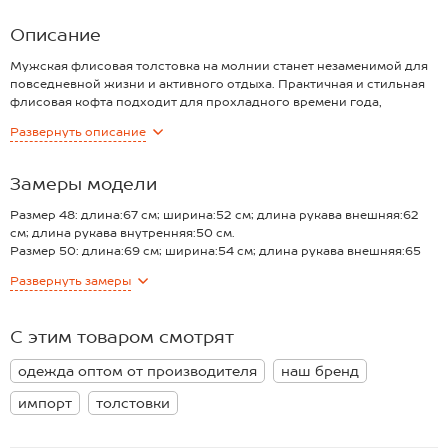
Плотность ткани:
230 г/м2
Описание
Мужская флисовая толстовка на молнии станет незаменимой для
повседневной жизни и активного отдыха. Практичная и стильная
флисовая кофта подходит для прохладного времени года,
обеспечивая уют и комфорт.
Развернуть
описание
Преимущества:
— теплая толстовка выполнена из мягкого трикотажного флиса
(230 г/м2);
Замеры модели
— однотонная спортивная толстовка на замке подойдет на каждый
день;
Размер 48: длина:67 см; ширина:52 см; длина рукава внешняя:62
— прямой крой и ворот-стойка добавляют практичности;
см; длина рукава внутренняя:50 см.
— удобные боковые карманы и внутренний карман добавляют
Размер 50: длина:69 см; ширина:54 см; длина рукава внешняя:65
функциональности и позволяют хранить необходимые мелочи;
см; длина рукава внутренняя:51 см.
Развернуть
замеры
— демисезонная толстовка с молнией идеально подходит для
Размер 52: длина:72 см; ширина:56 см; длина рукава внешняя:66
прогулок, спорта и активного отдыха на природе осенью и зимой.
см; длина рукава внутренняя:52 см.
Черная флиска для мужчин станет комфортным вариантом для
Размер 54: длина:73 см; ширина:59 см; длина рукава внешняя:67
С этим товаром смотрят
прохладных осенних и зимних дней.
см; длина рукава внутренняя:53 см.
Размер 56: длина:76 см; ширина:61 см; длина рукава внешняя:68 см;
одежда оптом от производителя
наш бренд
длина рукава внутренняя:54 см.
*замеры выборочные, могут незначительно отличаться.
импорт
толстовки