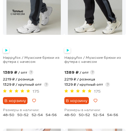
Happyfox / Мужские брюки из
Happyfox / Мужские брюки из
футера с начесом
футера с начесом
1389 ₽
1389 ₽
?
?
/ опт
/ опт
2219 ₽
/ розница
2219 ₽
/ розница
1329 ₽ / крупный опт
?
1329 ₽ / крупный опт
?
175
175
В корзину
В корзину
Размеры в наличии:
Размеры в наличии:
48-50
50-52
52-54
54-56
48-50
50-52
52-54
54-56