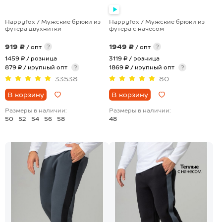
+8
Happyfox / Мужские брюки из
Happyfox / Мужские брюки из
футера двухнитки
футера с начесом
919 ₽
1949 ₽
?
?
/ опт
/ опт
1459 ₽
/ розница
3119 ₽
/ розница
879 ₽ / крупный опт
?
1869 ₽ / крупный опт
?
33538
80
В корзину
В корзину
Размеры в наличии:
Размеры в наличии:
50
52
54
56
58
48