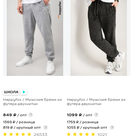
+4
ШКОЛА
Happyfox / Мужские брюки из
Happyfox / Мужские брюки из
футера двухнитки
футера двухнитки
849 ₽
1099 ₽
?
?
/ опт
/ опт
1369 ₽
/ розница
1759 ₽
/ розница
819 ₽ / крупный опт
?
1055 ₽ / крупный опт
?
26533
1021