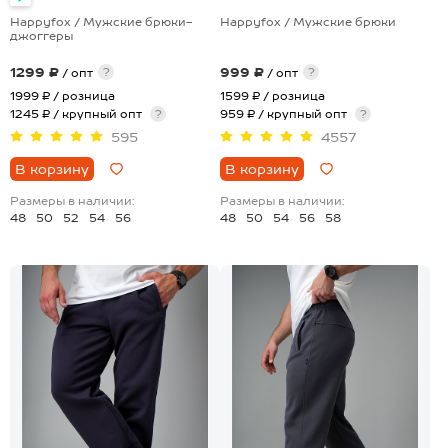
Happyfox / Мужские брюки-
Happyfox / Мужские брюки
джоггеры
1299 ₽
999 ₽
?
?
/ опт
/ опт
1999 ₽
/ розница
1599 ₽
/ розница
1245 ₽ / крупный опт
?
959 ₽ / крупный опт
?
595
4557
В корзину
В корзину
Размеры в наличии:
Размеры в наличии:
48
50
52
54
56
48
50
54
56
58