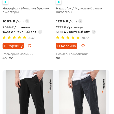
Happyfox / Мужские брюки-
Happyfox / Мужские брюки-
джоггеры
джоггеры
1699 ₽
1299 ₽
?
?
/ опт
/ опт
2699 ₽
/ розница
1999 ₽
/ розница
1629 ₽ / крупный опт
?
1245 ₽ / крупный опт
?
402
402
В корзину
В корзину
Размеры в наличии:
Размеры в наличии:
48
50
56