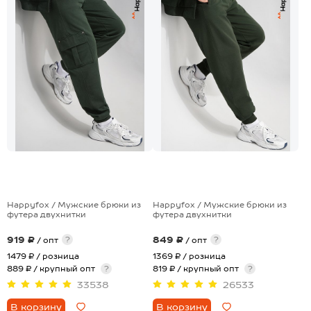
+8
+4
Happyfox / Мужские брюки из
Happyfox / Мужские брюки из
футера двухнитки
футера двухнитки
919 ₽
849 ₽
?
?
/ опт
/ опт
1479 ₽
/ розница
1369 ₽
/ розница
889 ₽ / крупный опт
?
819 ₽ / крупный опт
?
33538
26533
В корзину
В корзину