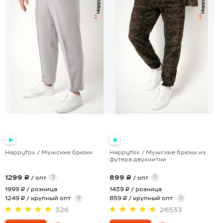
+4
Happyfox / Мужские брюки
Happyfox / Мужские брюки из
футера двухнитки
1299 ₽
899 ₽
?
?
/ опт
/ опт
1999 ₽
/ розница
1439 ₽
/ розница
1249 ₽ / крупный опт
?
859 ₽ / крупный опт
?
326
26533