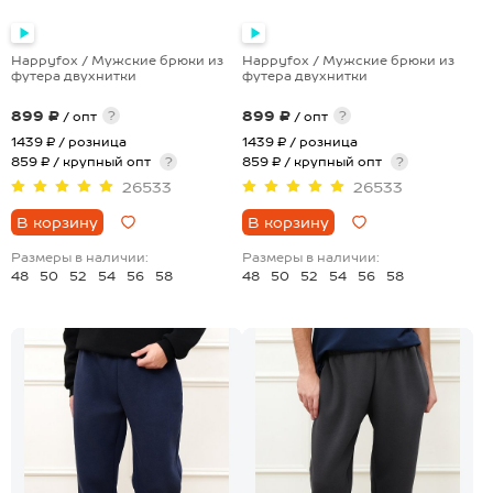
+4
+4
Happyfox / Мужские брюки из
Happyfox / Мужские брюки из
футера двухнитки
футера двухнитки
899 ₽
899 ₽
?
?
/ опт
/ опт
1439 ₽
/ розница
1439 ₽
/ розница
859 ₽ / крупный опт
?
859 ₽ / крупный опт
?
26533
26533
В корзину
В корзину
Размеры в наличии:
Размеры в наличии:
48
50
52
54
56
58
48
50
52
54
56
58