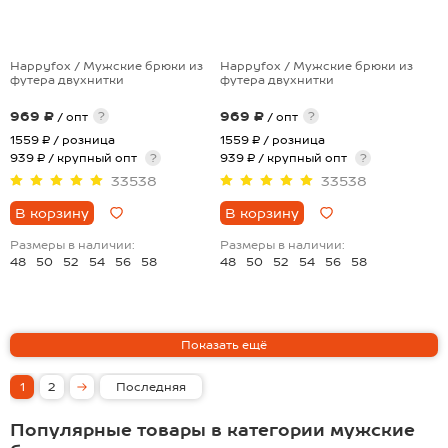
+8
+8
Happyfox / Мужские брюки из
Happyfox / Мужские брюки из
футера двухнитки
футера двухнитки
969 ₽
969 ₽
?
?
/ опт
/ опт
1559 ₽
/ розница
1559 ₽
/ розница
939 ₽ / крупный опт
?
939 ₽ / крупный опт
?
33538
33538
В корзину
В корзину
Размеры в наличии:
Размеры в наличии:
48
50
52
54
56
58
48
50
52
54
56
58
1
2
Последняя
Популярные товары в категории мужские