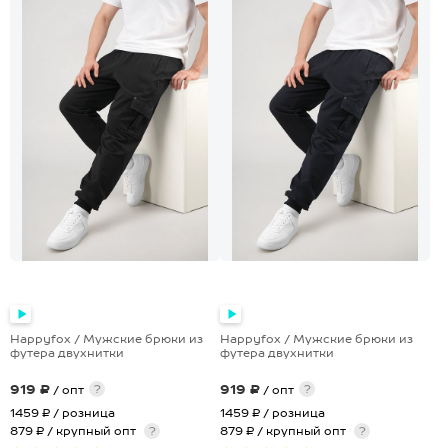
+8
+8
Happyfox / Мужские брюки из
Happyfox / Мужские брюки из
футера двухнитки
футера двухнитки
919 ₽
919 ₽
?
?
/ опт
/ опт
1459 ₽
/ розница
1459 ₽
/ розница
879 ₽ / крупный опт
?
879 ₽ / крупный опт
?