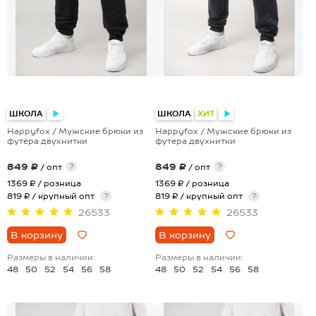
+4
+4
ШКОЛА
ШКОЛА
ХИТ
Happyfox / Мужские брюки из
Happyfox / Мужские брюки из
футера двухнитки
футера двухнитки
849 ₽
849 ₽
?
?
/ опт
/ опт
1369 ₽
/ розница
1369 ₽
/ розница
819 ₽ / крупный опт
?
819 ₽ / крупный опт
?
26533
26533
В корзину
В корзину
Размеры в наличии:
Размеры в наличии:
48
50
52
54
56
58
48
50
52
54
56
58