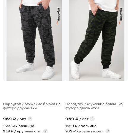
+8
+8
Happyfox / Мужские брюки из
Happyfox / Мужские брюки из
футера двухнитки
футера двухнитки
969 ₽
969 ₽
?
?
/ опт
/ опт
1559 ₽
/ розница
1559 ₽
/ розница
939 ₽ / крупный опт
?
939 ₽ / крупный опт
?