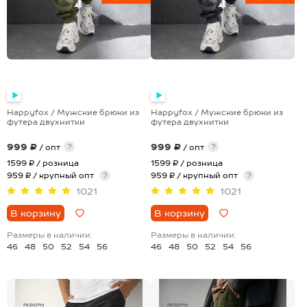
Happyfox / Мужские брюки из
Happyfox / Мужские брюки из
футера двухнитки
футера двухнитки
999 ₽
999 ₽
?
?
/ опт
/ опт
1599 ₽
/ розница
1599 ₽
/ розница
959 ₽ / крупный опт
?
959 ₽ / крупный опт
?
1021
1021
В корзину
В корзину
Размеры в наличии:
Размеры в наличии:
46
48
50
52
54
56
46
48
50
52
54
56