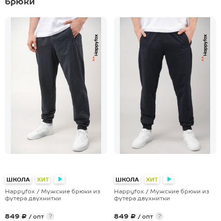
брюки
ШКОЛА
ХИТ
ШКОЛА
ХИТ
Happyfox / Мужские брюки из
Happyfox / Мужские брюки из
футера двухнитки
футера двухнитки
849 ₽
849 ₽
?
?
/ опт
/ опт