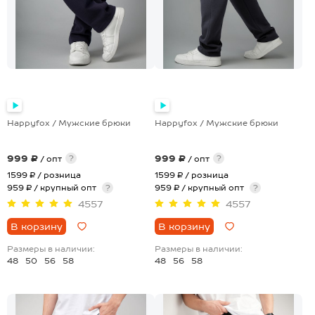
Happyfox / Мужские брюки
Happyfox / Мужские брюки
999 ₽
999 ₽
?
?
/ опт
/ опт
1599 ₽
/ розница
1599 ₽
/ розница
959 ₽ / крупный опт
?
959 ₽ / крупный опт
?
4557
4557
В корзину
В корзину
Размеры в наличии:
Размеры в наличии:
48
50
56
58
48
56
58