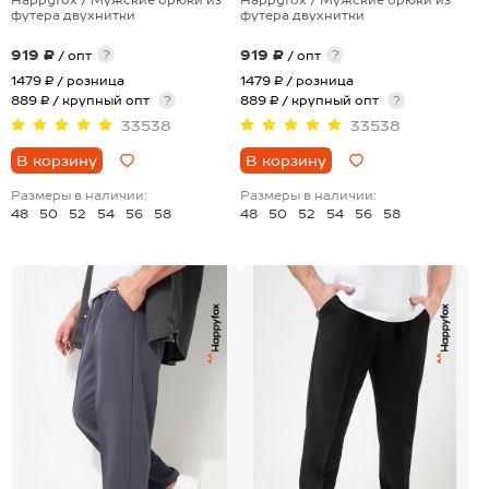
футера двухнитки
футера двухнитки
919 ₽
919 ₽
?
?
/ опт
/ опт
1479 ₽
/ розница
1479 ₽
/ розница
889 ₽ / крупный опт
?
889 ₽ / крупный опт
?
33538
33538
В корзину
В корзину
Размеры в наличии:
Размеры в наличии:
48
50
52
54
56
58
48
50
52
54
56
58