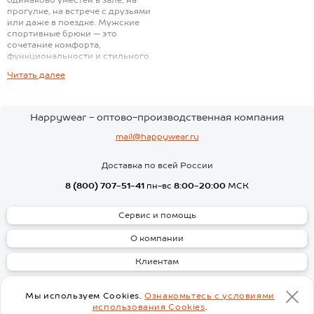
одинаково уместен в зале, на
прогулке, на встрече с друзьями
или даже в поездке. Мужские
спортивные брюки — это
сочетание комфорта,
функциональности и стильного
дизайна. Мы создаем одежду,
Читать далее
которая позволяет быть
активным и уверенным в любой
ситуации, сохраняя при этом
привлекательный внешний вид.
Happywear - оптово-производственная компания
Ассортимент:
mail@happywear.ru
Брюки из футера двухнитки —
настоящий маст-хэв для тех, кто
Доставка по всей России
ценит комфорт и стиль. Футер
двухнитка отличается мягкостью,
8 (800) 707-51-41
пн-вс
8:00-20:00
МСК
воздухопроницаемостью и
долговечностью. Хлопковая
Сервис и помощь
ткань не теряет форму после
многократных стирок и
О компании
обеспечивает комфорт в любое
время года. Удобная резинка на
Клиентам
поясе и манжетах гарантирует
идеальную посадку без
Скачать
сдавливания.
Мы используем Cookies.
Ознакомьтесь с условиями
Джоггеры — это сочетание
использования Cookies
.
спортивного духа и уличного