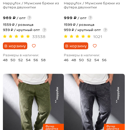
Happyfox / Мужские брюки из
Happyfox / Мужские брюки из
футера двухнитки
футера двухнитки
969 ₽
999 ₽
?
?
/ опт
/ опт
1559 ₽
/ розница
1599 ₽
/ розница
939 ₽ / крупный опт
?
959 ₽ / крупный опт
?
33538
1021
В корзину
В корзину
Размеры в наличии:
Размеры в наличии:
48
50
52
54
56
58
46
48
50
52
54
56