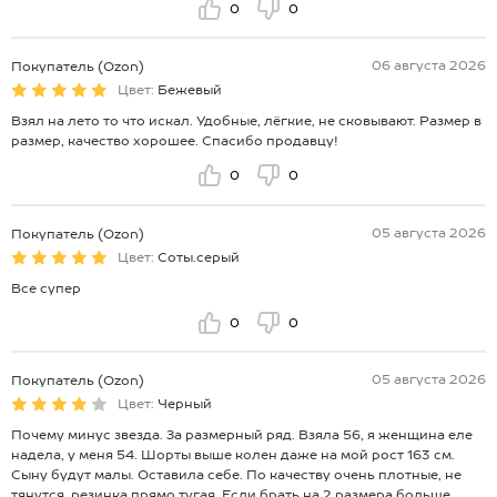
0
0
06 августа 2026
Покупатель (Ozon)
Цвет:
Бежевый
Взял на лето то что искал. Удобные, лёгкие, не сковывают. Размер в
размер, качество хорошее. Спасибо продавцу!
0
0
05 августа 2026
Покупатель (Ozon)
Цвет:
Соты.серый
Все супер
0
0
05 августа 2026
Покупатель (Ozon)
Цвет:
Черный
Почему минус звезда. За размерный ряд. Взяла 56, я женщина еле
надела, у меня 54. Шорты выше колен даже на мой рост 163 см.
Сыну будут малы. Оставила себе. По качеству очень плотные, не
тянутся, резинка прямо тугая. Если брать на 2 размера больше,