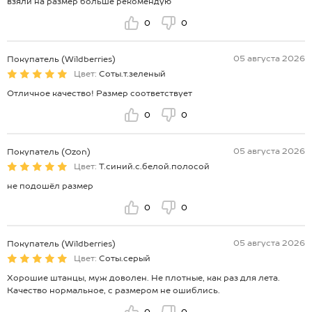
взяли на размер больше рекомендую
0
0
05 августа 2026
Покупатель (Wildberries)
Цвет:
Соты.т.зеленый
Отличное качество! Размер соответствует
0
0
05 августа 2026
Покупатель (Ozon)
Цвет:
Т.синий.с.белой.полосой
не подошёл размер
0
0
05 августа 2026
Покупатель (Wildberries)
Цвет:
Соты.серый
Хорошие штанцы, муж доволен. Не плотные, как раз для лета.
Качество нормальное, с размером не ошиблись.