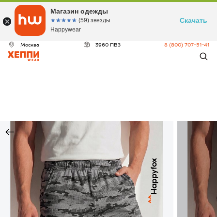
Магазин одежды
Скачать
☆☆☆☆☆
★★★★★
(59) звезды
Happywear
Москва
3960 ПВЗ
8 (800) 707-51-41
ДЕО