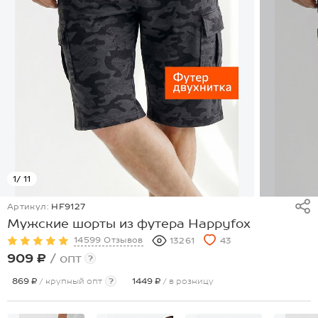
1
/ 11
Артикул:
HF9127
Мужские шорты из футера Happyfox
14599 Отзывов
13261
43
909 ₽
/ опт
?
869 ₽
/ крупный опт
?
1449 ₽
/ в розницу