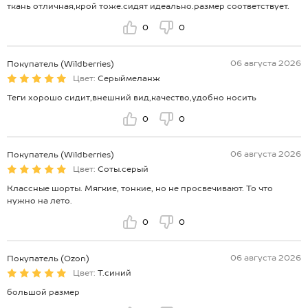
ткань отличная,крой тоже.сидят идеально.размер соответствует.
0
0
06 августа 2026
Покупатель (Wildberries)
Цвет:
Серыймеланж
Теги хорошо сидит,внешний вид,качество,удобно носить
0
0
06 августа 2026
Покупатель (Wildberries)
Цвет:
Соты.серый
Классные шорты. Мягкие, тонкие, но не просвечивают. То что
нужно на лето.
0
0
06 августа 2026
Покупатель (Ozon)
Цвет:
Т.синий
большой размер