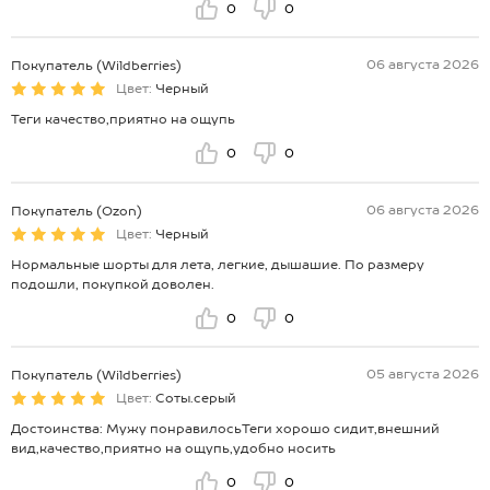
0
0
06 августа 2026
Покупатель (Wildberries)
Цвет:
Черный
Теги качество,приятно на ощупь
0
0
06 августа 2026
Покупатель (Ozon)
Цвет:
Черный
Нормальные шорты для лета, легкие, дышашие. По размеру
подошли, покупкой доволен.
0
0
05 августа 2026
Покупатель (Wildberries)
Цвет:
Соты.серый
Достоинства: Мужу понравилосьТеги хорошо сидит,внешний
вид,качество,приятно на ощупь,удобно носить
0
0