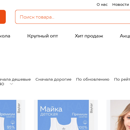
О нас
Новости
кола
Крупный опт
Хит продаж
Акц
ачала дешевые
Сначала дорогие
По обновлению
По рей
40