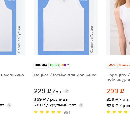
ШКОЛА
ЛЕТО
-45%
Ловим 
2
ля мальчика
Baykar / Майка для мальчика
Happyfox /
рубчик для
229 ₽
299 ₽
?
/ опт
369 ₽
/ розница
329 ₽
/ оп
опт
219 ₽ / крупный опт
?
?
539 ₽
/ ро
991