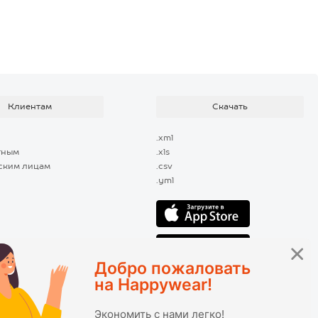
Клиентам
Скачать
.xml
тным
.xls
ским лицам
.csv
.yml
Добро пожаловать
на Happywear!
Экономить с нами легко!