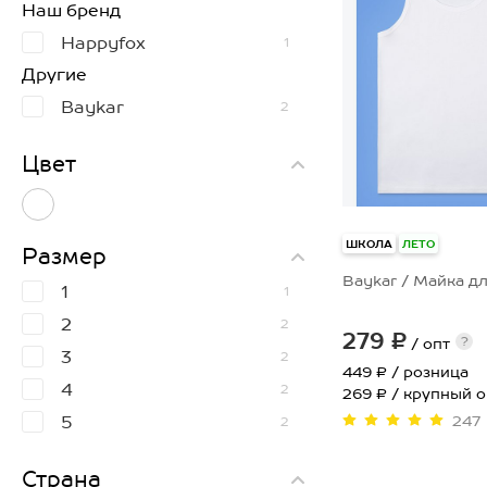
Наш бренд
Happyfox
1
Другие
Baykar
2
Цвет
ШКОЛА
ЛЕТО
Размер
Baykar / Майка д
1
1
2
2
279 ₽
?
/ опт
3
2
449 ₽
/ розница
4
2
269 ₽ / крупный 
5
247
2
6
2
Страна