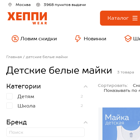
Москва
3968 пунктов выдачи
Каталог
Ловим скидки
Новинки
Ш
Главная
детские белые майки
Детские белые майки
3
товара
Категории
Сортировать:
Сн
Показывать по 
Детям
2
Школа
2
Бренд