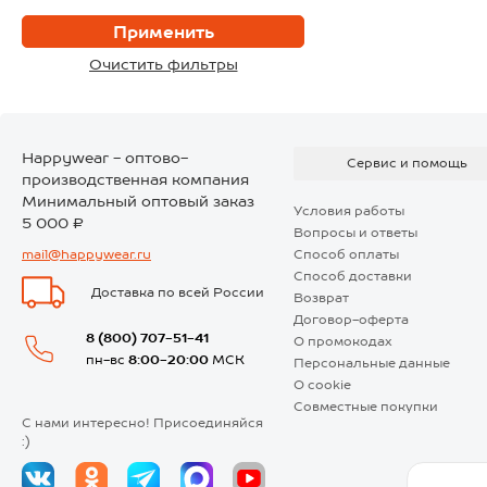
пересчитается по р
Доставка по Москве 
доставки или в кор
ближайший пункт вы
постоянных покупат
регулярные акции и
Happywear - оптово-
Сервис и помощь
производственная компания
Минимальный оптовый заказ
Условия работы
5 000 ₽
Вопросы и ответы
mail@happywear.ru
Способ оплаты
Способ доставки
Доставка по всей России
Возврат
Договор-оферта
8 (800) 707-51-41
О промокодах
пн-вс
8:00-20:00
МСК
Персональные данные
О cookie
Совместные покупки
С нами интересно! Присоединяйся
:)