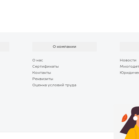
озничной цене.
и России в срок от двух дней. На странице
зине в пункт выдачи и службу доставки выбирайте
дачи заказов или доставку курьером. Для
елей предусмотрена программа лояльности,
 скидки!
О компании
О нас
Новости
Сертификаты
Многоде
Контакты
Юридиче
Реквизиты
Оценка условий труда