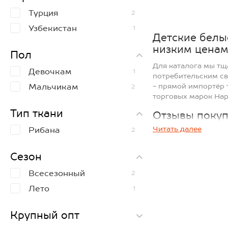
7
2
Турция
2
122
3
1
Узбекистан
1
128
1
Детские белы
134
1
низким ценам
Пол
140
1
Для каталога мы тщ
Девочкам
1
146
потребительским св
1
Мальчикам
- прямой импортёр 
2
152
1
торговых марок Hap
158
1
Тип ткани
Отзывы покуп
164
1
Читать далее
Рибана
2
У большинства това
наших клиентов. От
обратную связь о к
Сезон
Оптом и в ро
Всесезонный
2
Лето
Минимальная цена з
1
добавьте в корзин
оформляйте заказ. 
Крупный опт
При заказе на сумм