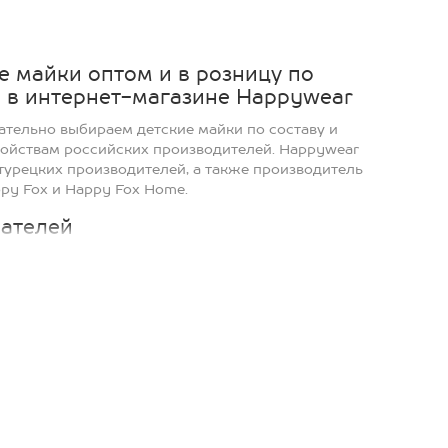
2
122
е майки оптом и в розницу по
 в интернет-магазине Happywear
ательно выбираем детские майки по составу и
ойствам российских производителей. Happywear
турецких производителей, а также производитель
py Fox и Happy Fox Home.
ателей
ров в каталоге интернет-магазина есть отзывы
зывы не модерируются - так мы получаем
ачестве продукции наших поставщиков.
зницу
аказа товаров оптом 5000 рублей - просто
у любых товаров свыше минимальной суммы и
Доступны заказы крупным оптом.
у меньше 5000 рублей стоимость товаров