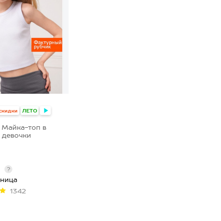
+1
скидки
ЛЕТО
 Майка-топ в
 девочки
т
?
зница
1342