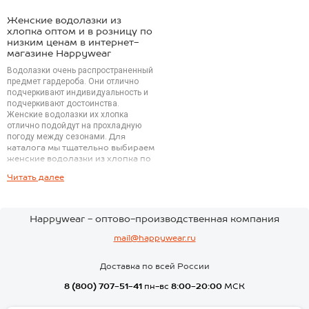
Женские водолазки из
хлопка оптом и в розницу по
низким ценам в интернет-
магазине Happywear
Водолазки очень распространенный
предмет гардероба. Они отлично
подчеркивают индивидуальность и
подчеркивают достоинства.
Женские водолазки их хлопка
отлично подойдут на прохладную
погоду между сезонами.
Для
каталога мы тщательно выбираем
женские водолазки из хлопка по
составу и потребительским
Читать далее
свойствам российских
производителей, также
Happywear - прямой импортёр
турецких производителей.
Happywear - оптово-производственная компания
Отзывы покупателей
mail@happywear.ru
У большинства товаров в
каталоге интернет-магазина есть
Доставка по всей России
отзывы наших клиентов. Отзывы
не модерируются - так мы
8 (800) 707-51-41
пн-вс
8:00-20:00
МСК
получаем обратную связь о
качестве продукции наших