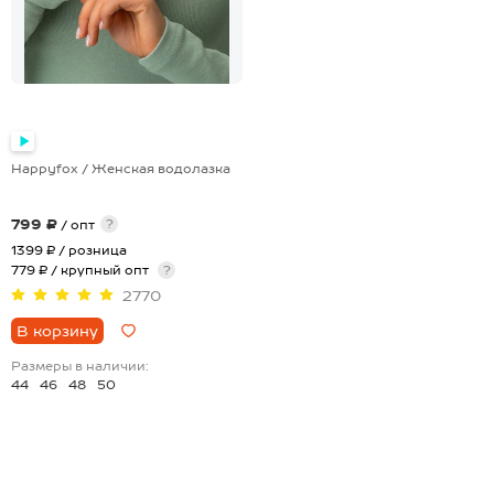
Happyfox / Женская водолазка
799 ₽
?
/ опт
1399 ₽
/ розница
779 ₽ / крупный опт
?
2770
В корзину
Размеры в наличии:
44
46
48
50