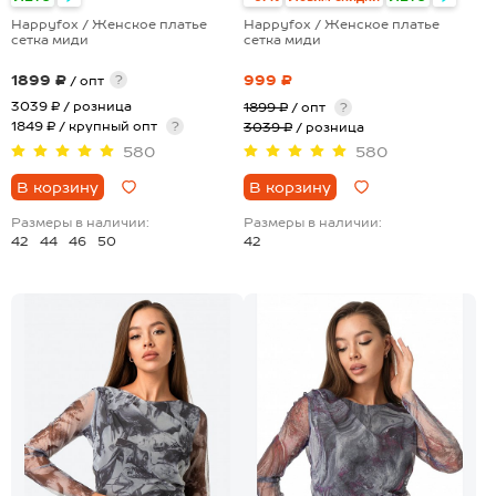
Happyfox / Женское платье
Happyfox / Женское платье
сетка миди
сетка миди
1899 ₽
999 ₽
?
/ опт
3039 ₽
/ розница
1899 ₽
/ опт
?
1849 ₽ / крупный опт
?
3039 ₽
/ розница
580
580
В корзину
В корзину
Размеры в наличии:
Размеры в наличии:
42
44
46
50
42