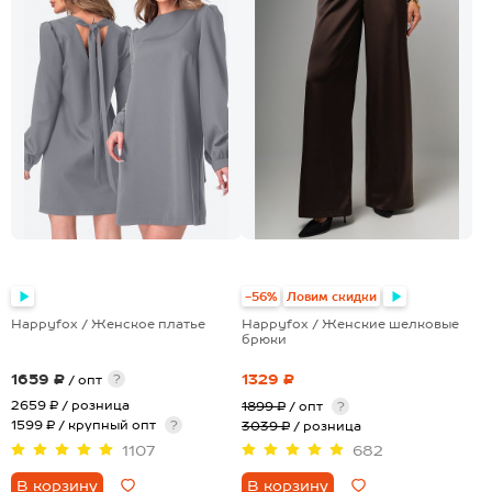
-56%
Ловим скидки
Happyfox / Женское платье
Happyfox / Женские шелковые
брюки
1659 ₽
1329 ₽
?
/ опт
2659 ₽
/ розница
1899 ₽
/ опт
?
1599 ₽ / крупный опт
?
3039 ₽
/ розница
1107
682
В корзину
В корзину