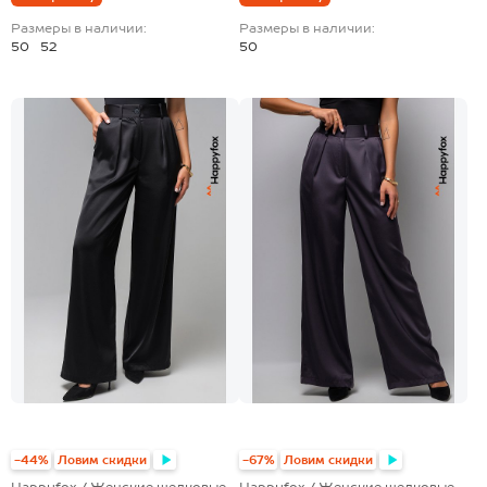
Размеры в наличии:
Размеры в наличии:
50
52
50
-44%
Ловим скидки
-67%
Ловим скидки
Happyfox / Женские шелковые
Happyfox / Женские шелковые