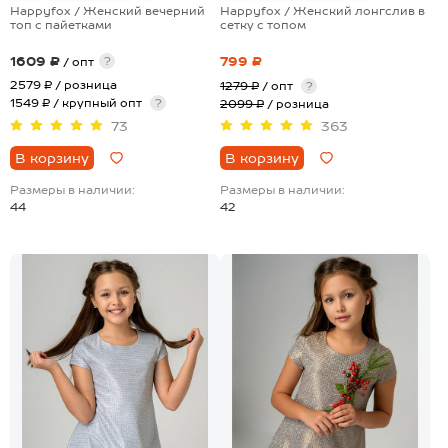
Happyfox / Женский вечерний
Happyfox / Женский лонгслив в
топ с пайетками
сетку с топом
1609 ₽
799 ₽
?
/ опт
2579 ₽
/ розница
1279 ₽
/ опт
?
1549 ₽ / крупный опт
?
2099 ₽
/ розница
73
363
В корзину
В корзину
Размеры в наличии:
Размеры в наличии:
44
42