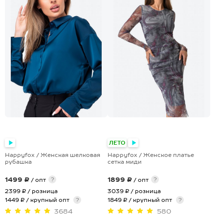
ЛЕТО
Happyfox / Женская шелковая
Happyfox / Женское платье
рубашка
сетка миди
1499 ₽
1899 ₽
?
?
/ опт
/ опт
2399 ₽
/ розница
3039 ₽
/ розница
1449 ₽ / крупный опт
?
1849 ₽ / крупный опт
?
3684
580