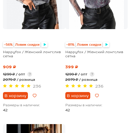
-56%
Ловим скидки
-81%
Ловим скидки
Happyfox / Женский лонгслив
Happyfox / Женский лонгслив
сетка
сетка
909 ₽
399 ₽
1299 ₽
/ опт
?
1299 ₽
/ опт
?
2079 ₽
/ розница
2079 ₽
/ розница
236
236
В корзину
В корзину
Размеры в наличии:
Размеры в наличии:
42
42