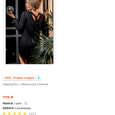
-56%
Ловим скидки
Happyfox / Женское платье
1119 ₽
1599 ₽
/ опт
?
2559 ₽
/ розница
1107