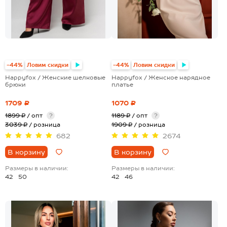
-44%
Ловим скидки
-44%
Ловим скидки
Happyfox / Женские шелковые
Happyfox / Женское нарядное
брюки
платье
1709 ₽
1070 ₽
1899 ₽
/ опт
?
1189 ₽
/ опт
?
3039 ₽
/ розница
1909 ₽
/ розница
682
2674
В корзину
В корзину
Размеры в наличии:
Размеры в наличии:
42
50
42
46