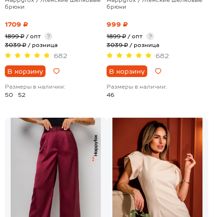
брюки
брюки
1709 ₽
999 ₽
1899 ₽
/ опт
?
1899 ₽
/ опт
?
3039 ₽
/ розница
3039 ₽
/ розница
682
682
В корзину
В корзину
Размеры в наличии:
Размеры в наличии:
50
52
46