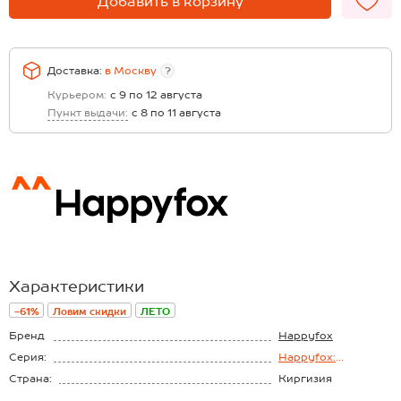
Добавить в корзину
Доставка:
в
Москву
?
Курьером:
с 9 по 12 августа
Пункт выдачи:
с 8 по 11 августа
Характеристики
-61%
Ловим скидки
ЛЕТО
Бренд
Happyfox
Серия:
Happyfox:
Праздничный вечер
Страна:
Киргизия
Состав:
75% полиэстер,