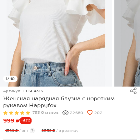
1
/ 10
Артикул:
HFSL4315
Женская нарядная блузка с коротким
рукавом Happyfox
733 Отзывов
22680
202
999 ₽
-61%
1599 ₽
/ опт
?
2559 ₽
/ в розницу