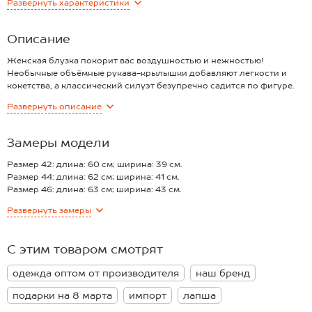
Развернуть
характеристики
20% вискоза, 5%
Материал:
Лапша
спандекс
Описание
Женская блузка покорит вас воздушностью и нежностью!
Необычные объёмные рукава-крылышки добавляют легкости и
кокетства, а классический силуэт безупречно садится по фигуре.
Красивая белая блузка с коротким рукавом обеспечит комфорт в
Развернуть
описание
течение всего дня.
Преимущества:
— трикотаж лапша с эластичной структурой приятен к телу,
Замеры модели
хорошо тянется и не боится стирок;
— объёмные рукава-воланы создают эффектный акцент и делают
Размер 42: длина: 60 см; ширина: 39 см.
образ женственным и праздничным;
Размер 44: длина: 62 см; ширина: 41 см.
— классический крой и базовый цвет позволяют сочетать
Размер 46: длина: 63 см; ширина: 43 см.
однотонную трикотажную футболку с любым низом;
Размер 48: длина: 64 см; ширина: 46 см.
Развернуть
замеры
— универсальный дизайн подходит для офиса, прогулок,
Размер 50: длина: 65 см; ширина: 49 см.
вечеринок и торжественных мероприятий.
Размер 52: длина: 66 см; ширина: 51 см.
Нарядная блузка в рубчик для женщин прекрасно подойдёт для
С этим товаром смотрят
создания лёгкого и нежного образа — для работы, праздников,
выпускного и линейки на 1 сентября, когда хочется выглядеть
одежда оптом от производителя
наш бренд
стильно и элегантно.
подарки на 8 марта
импорт
лапша