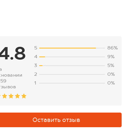
4.8
5
86%
4
9%
3
5%
а
2
0%
сновании
759
1
0%
тзывов
Оставить отзыв