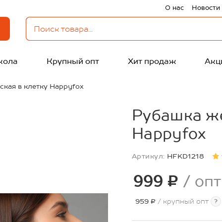
О нас
Новости
кола
Крупный опт
Хит продаж
Акц
кая в клетку Happyfox
Рубашка же
Happyfox
Артикул:
HFKD1218
999 ₽
/ опт
959 ₽
/ крупный опт
?