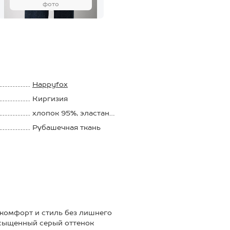
фото
Happyfox
Киргизия
хлопок 95%, эластан
5%
Рубашечная ткань
 комфорт и стиль без лишнего
асыщенный серый оттенок