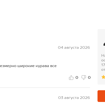
04 августа 2026
Н
о
1
резмерно широкие курава все
о
0
0
03 августа 2026