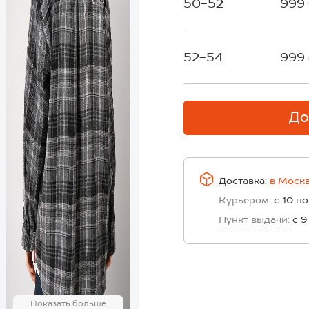
50-52
999
52-54
999
До
Доставка:
в
Моск
Курьером:
с 10 по
Пункт выдачи:
с 9
Показать больше