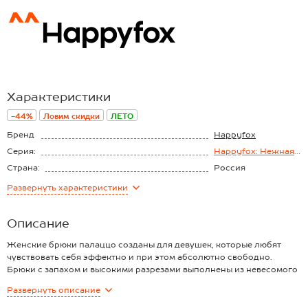
Характеристики
-44%
Ловим скидки
ЛЕТО
Бренд
Happyfox
Серия:
Happyfox: Нежная
вискоза
Страна:
Россия
Состав:
95% вискоза, 5%
Развернуть
характеристики
лайкра
Материал:
Вискоза
Плотность ткани:
210 г/м2
Описание
Женские брюки палаццо созданы для девушек, которые любят
чувствовать себя эффектно и при этом абсолютно свободно.
Брюки с запахом и высокими разрезами выполнены из невесомого
струящегося трикотажа вискоза. Высокая талия и завязки на поясе
Развернуть
описание
придают идеальную посадку, которую легко подстроить под себя.
Преимущества: