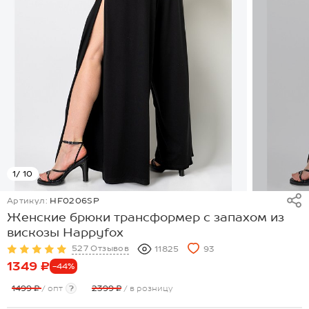
1
/ 10
Артикул:
HF0206SP
Женские брюки трансформер с запахом из
вискозы Happyfox
527 Отзывов
11825
93
1349 ₽
-44%
1499 ₽
/ опт
?
2399 ₽
/ в розницу