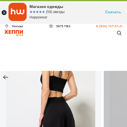
Магазин одежды
Скачать
☆☆☆☆☆
★★★★★
(59) звезды
Happywear
Москва
3973 ПВЗ
8 (800) 707-51-41
ДЕО