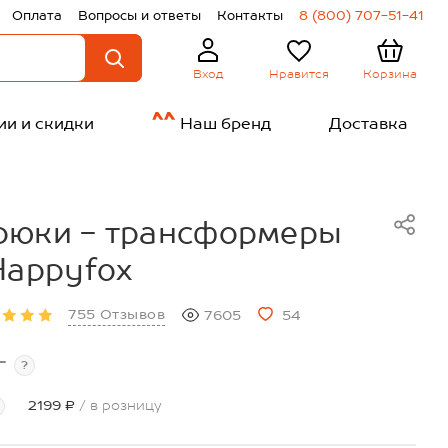
Оплата
Вопросы и ответы
Контакты
8 (800) 707-51-41
Нравится
Корзина
Вход
ии и скидки
Наш бренд
Доставка
рюки - трансформеры
Happyfox
755 Отзывов
7605
54
т
?
2199 ₽
/ в розницу