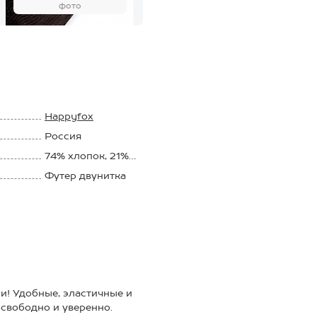
фото
Happyfox
Россия
74% хлопок, 21%
полиэстер, 5% лайкра
Футер двунитка
240 г/м2
и! Удобные, эластичные и
 свободно и уверенно.