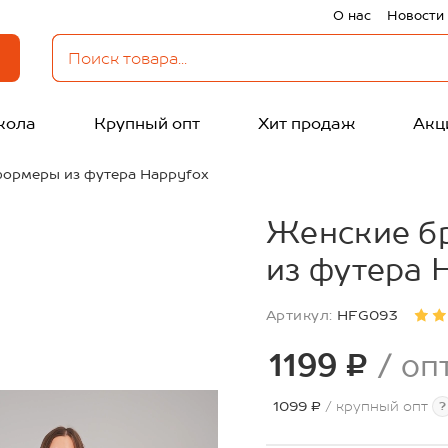
О нас
Новости
кола
Крупный опт
Хит продаж
Акц
формеры из футера Happyfox
Женские б
из футера 
Артикул:
HFG093
1199 ₽
/ оп
1099 ₽
/ крупный опт
?