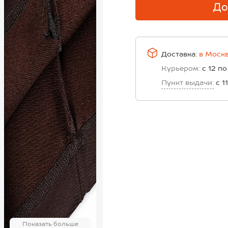
До
Доставка:
в
Моск
Курьером:
с 12 по
Пункт выдачи:
с 1
Показать больше