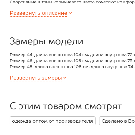
Спортивные штаны коричневого цвета сочетают комфор
деталей, делая их универсальными для осени и весны.
Развернуть
описание
Преимущества:
– выполнены из мягкого трикотажа с добавлением лайк
– плотные хлопковые брюки держат форму и не растягив
– высокая посадка подчеркивает талию;
– утяжка со стопперами по низу позволяет легко превр
Замеры модели
джоггеры;
– внутренние карманы для удобства.
Размер 44: длина внешн.шва:104 см; длина внутр.шва:72 
Широкие однотонные брюки свободного кроя идеально 
Размер 46: длина внешн.шва:106 см; длина внутр.шва:73 
прогулок, активного весеннего отдыха или расслаблен
Размер 48: длина внешн.шва:108 см; длина внутр.шва:74 
трикотажные штаны для женщин станут универсальным
Размер 50: длина внешн.шва:110 см; длина внутр.шва:75 
когда хочется комфорта и легкости в движении.
Развернуть
замеры
*замеры выборочные, могут незначительно отличаться.
С этим товаром смотрят
одежда оптом от производителя
Сделано в В