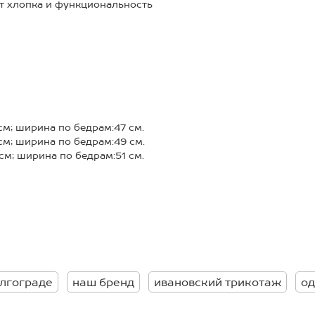
т хлопка и функциональность
ры;
аются (плотность 240 г/м2);
атить брюки палаццо в
см; ширина по бедрам:47 см.
подойдут для осенних
см; ширина по бедрам:49 см.
ных домашних вечеров. Базовые
см; ширина по бедрам:51 см.
 выбором на каждый день,
см; ширина по бедрам:53 см.
олгограде
наш бренд
ивановский трикотаж
од