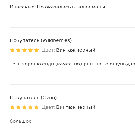
Классные. Но оказались в талии малы.
Покупатель (Wildberries)
Цвет:
Винтаж.черный
Теги хорошо сидит,качество,приятно на ощупь,уд
Покупатель (Ozon)
Цвет:
Винтаж.черный
большое